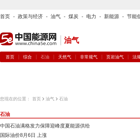
首页
-
政策与经济
-
油气
-
煤炭
-
电力
-
新能源
-
节能
油气
|
|
|
|
|
|
首页
综合
石油
天然气
非常规气
页岩油气
法
您现在的位置：
首页
油气
石油
石油
中国石油满格发力保障迎峰度夏能源供给
国际油价8月6日 上涨