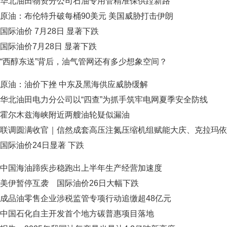
华北油田物资分公司石油专用管精准保供蹚新路
原油：布伦特升破每桶90美元 美国威胁打击伊朗
国际油价 7月28日 显著下跌
国际油价7月28日 显著下跌
“西醇东送”背后，油气管网还有多少想象空间？
原油：油价下挫 中东及黑海供应威胁缓解
华北油田电力分公司以“四查”为抓手筑牢电网夏季安全防线
霍尔木兹海峡附近两艘油轮疑似漏油
联调圆满收官｜信然成套高压注氮压缩机组赋能大庆、克拉玛依
国际油价24日显著 下跌
中国海油蹄疾步稳跑出上半年生产经营加速度
美伊暂停互袭 国际油价26日大幅下跌
成品油零售企业涉税监管专项行动追缴超48亿元
中国石化自主开发首个地方碳普惠项目落地