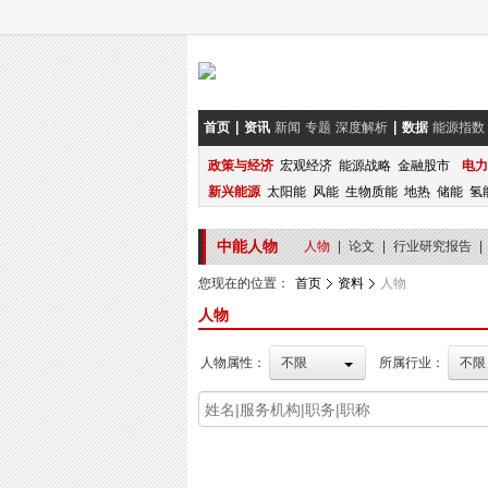
首页
资讯
新闻
专题
深度解析
数据
能源指数
政策与经济
宏观经济
能源战略
金融股市
电力
新兴能源
太阳能
风能
生物质能
地热
储能
氢
中能人物
人物
|
论文
|
行业研究报告
|
您现在的位置：
首页
资料
人物
人物
人物属性：
不限
所属行业：
不限