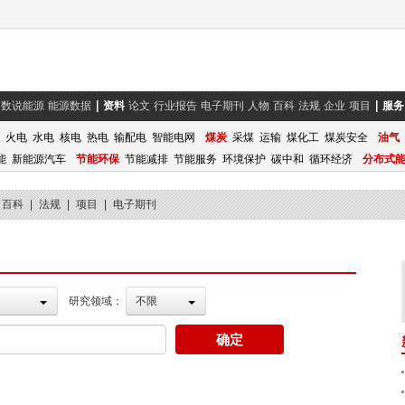
数说能源
能源数据
资料
论文
行业报告
电子期刊
人物
百科
法规
企业
项目
服务
火电
水电
核电
热电
输配电
智能电网
煤炭
采煤
运输
煤化工
煤炭安全
油气
能
新能源汽车
节能环保
节能减排
节能服务
环境保护
碳中和
循环经济
分布式
百科
|
法规
|
项目
|
电子期刊
研究领域：
不限