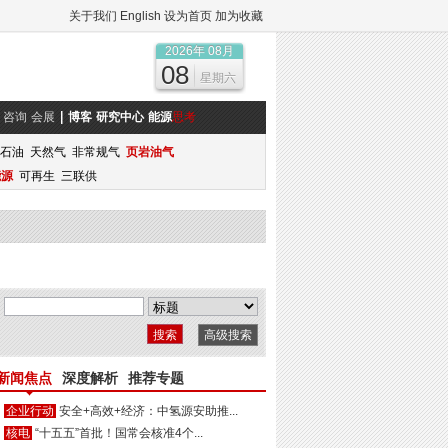
关于我们
English
设为首页
加为收藏
2026年 08月
08
星期六
咨询
会展
博客
研究中心
能源
思考
石油
天然气
非常规气
页岩油气
能源
可再生
三联供
高级搜索
新闻焦点
深度解析
推荐专题
企业行动
安全+高效+经济：中氢源安助推...
核电
“十五五”首批！国常会核准4个...