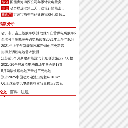
综合
国能青海海西公司年累计发电量突...
综合
动力煤连涨第三天，这轮行情能走...
输配电
万州宝塔变电站建设完成七成 预...
指数分析
省、市、县三级数字联创 助推辛庄营供电所数字化示范...
全球可再生能源并购交易额在2021年上半年飙升
2021年上半年新能源汽车产销创历史新高
彭博上调锂电池需求预测
江苏​前5个月新建新能源汽车充电设施超2.7万根
2021-26全球液流电池市场年复合增18%
5月磷酸铁锂电池产量超三元电池
预计2025中国动力电池出货超470GWh
Q1全球新增风电装机拍卖容量接近7吉瓦
论文
百科
法规