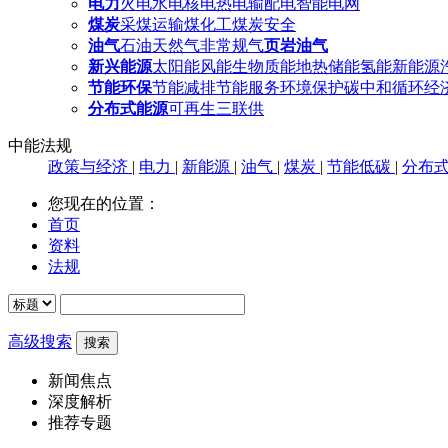
电力
火电
水电
核电
热电
输配电
智能电网
煤炭
采煤
运输
煤化工
煤炭安全
油气
石油
天然气
非常规气
页岩油气
新兴能源
太阳能
风能
生物质能
地热
储能
氢能
新能源
节能环保
节能减排
节能服务
环境保护
碳中和
循环经
分布式能源
可再生
三联供
中能法规
政策与经济
|
电力
|
新能源
|
油气
|
煤炭
|
节能低碳
|
分布
您现在的位置：
首页
资料
法规
高级搜索
新闻焦点
深度解析
推荐专题