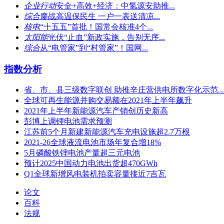
企业行动
安全+高效+经济：中氢源安助推...
综合
鏖战高温保民生 一户一表送清凉...
核电
“十五五”首批！国常会核准4个...
太阳能
光伏“止血”新政实施，告别无序...
综合
从“电管家”到“村管家”！国网...
指数分析
省、市、县三级数字联创 助推辛庄营供电所数字化示范...
全球可再生能源并购交易额在2021年上半年飙升
2021年上半年新能源汽车产销创历史新高
彭博上调锂电池需求预测
江苏​前5个月新建新能源汽车充电设施超2.7万根
2021-26全球液流电池市场年复合增18%
5月磷酸铁锂电池产量超三元电池
预计2025中国动力电池出货超470GWh
Q1全球新增风电装机拍卖容量接近7吉瓦
论文
百科
法规