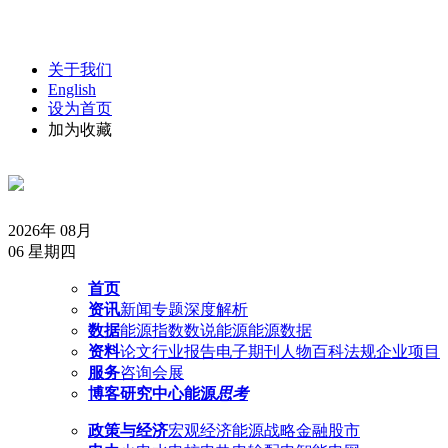
关于我们
English
设为首页
加为收藏
2026年 08月
06
星期四
首页
资讯
新闻
专题
深度解析
数据
能源指数
数说能源
能源数据
资料
论文
行业报告
电子期刊
人物
百科
法规
企业
项目
服务
咨询
会展
博客
研究中心
能源
思考
政策与经济
宏观经济
能源战略
金融股市