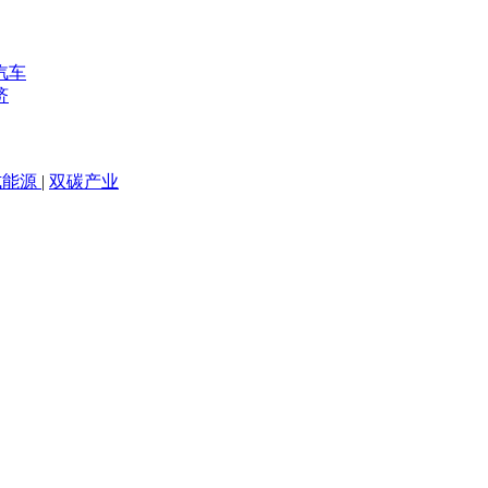
汽车
济
式能源
|
双碳产业