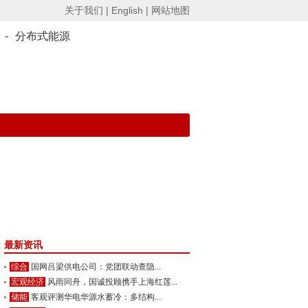
关于我们 |
English |
网站地图
-
分布式能源
最新资讯
综合
国网吕梁供电公司：党团联动查隐...
宏观经济
风雨同舟，国诚投顾携手上海红莲...
储能
客观评测华电华源水蓄冷：多结构...