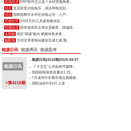
宏观经济
ERP软件怎么选？从经营视角看...
综合
党员攻坚治低电压，清凉用电送到...
综合
国网邯郸市永年区供电公司：入户...
宏观经济
2026 ESCC具身智能供应...
宏观经济
获评浦东民企突出贡献奖，国诚投...
太阳能
锚定“双碳”航向 赋能绿色未来...
输配电
万州宝塔变电站建设完成七成 预...
能源日讯
能源周讯
能源思考
能源日讯[4218期]2026-08-07
能源日讯
《“十五五”公共机构节能降...
我国核电装机容量达1.35...
7月省间中长期市场交易规模...
>第4218期
国际油价8月6日 上涨