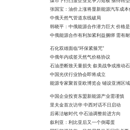
煤市下行凸显企业竞争力短板 亟待转
张国宝：油价上涨将显新能源汽车成本
中俄天然气管道东线破局
韩晓平：中俄能源合作潜力巨大 价格
中俄能源合作有利加紧利益捆绑 需有
石化双雄面临“环保紧箍咒”
中俄年内或签天然气价格协议
石油垄断致天量损失 叙美战争或推动
中国光伏行业协会即将成立
能源专家聚首亚欧博览会 铺设亚洲区
中国企业投资东盟新能源产业需谨慎
里夫金首次访华 中西对话不日启动
后蒋洁敏时代 中石油调整前进方向
叙利亚：利比亚后又一个倒霉蛋