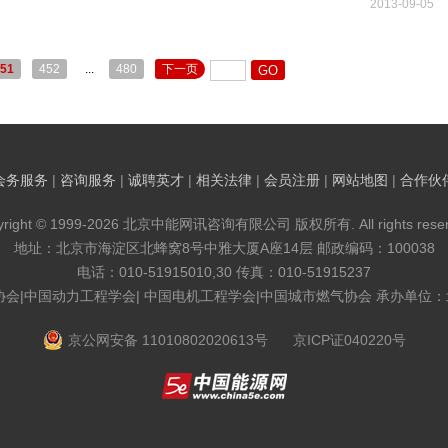
2013-09-05
51
452
...
480
下一页
会务服务
|
咨询服务
|
诚聘英才
|
相关法律
|
会员注册
|
网站地图
|
合作伙
yright © 1999-2026 北京中能网讯咨询有限公司 版权所有. All rights reser
地址：北京市海淀区北蜂窝8号中雅大厦A座14层 邮政编码：100038
电话：010-51915010,30 传真：010-51915237
协会|中国动力工程学会| 中国电机工程学会|中国城市燃气协会 承办单位
京公网安备 11010802020613号
京ICP证040220号