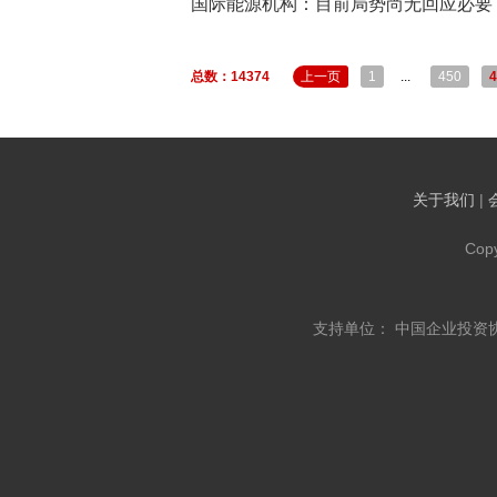
国际能源机构：目前局势尚无回应必要
总数：14374
上一页
1
...
450
4
关于我们
|
Cop
支持单位： 中国企业投资