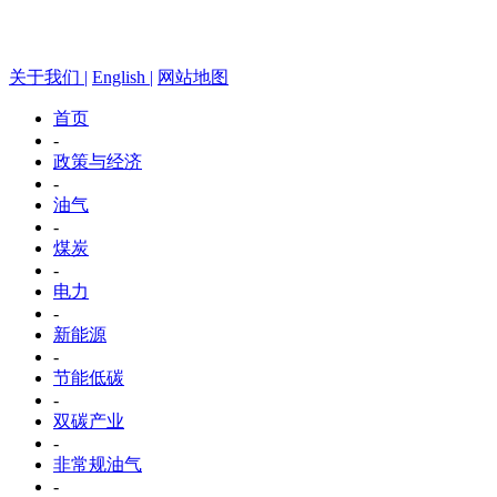
关于我们 |
English |
网站地图
首页
-
政策与经济
-
油气
-
煤炭
-
电力
-
新能源
-
节能低碳
-
双碳产业
-
非常规油气
-