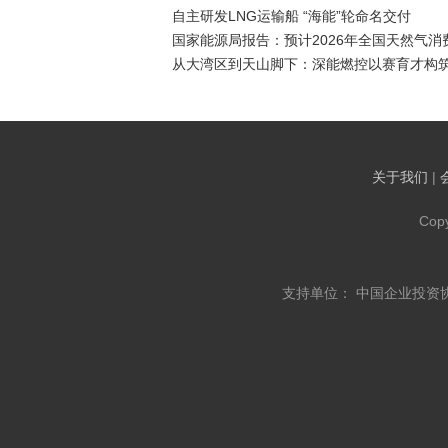
自主研发LNG运输船 “海能”轮命名交付
国家能源局报告：预计2026年全国天然气消费
从大湾区到天山脚下：深能燃控以赛育才构
关于我们
|
Cop
支持单位： 中国企业投资