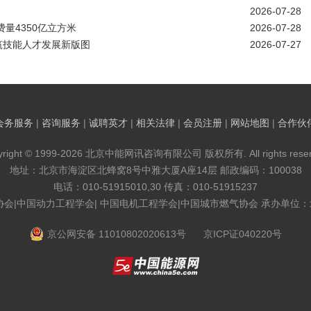
2026-07-28
量4350亿立方米
2026-07-28
筑技能人才发展新版图
2026-07-27
会务服务
|
咨询服务
|
诚聘英才
|
相关法律
|
会员注册
|
网站地图
|
合作伙
yright © 1999-2026 北京中能网讯咨询有限公司 版权所有. All rights reser
地址：北京市海淀区北蜂窝8号中雅大厦A座14层 邮政编码：100038
电话：010-51915010,30 传真：010-51915237
协会|中国动力工程学会| 中国电机工程学会|中国城市燃气协会 承办单位
京公网安备 11010802020613号
京ICP证040220号