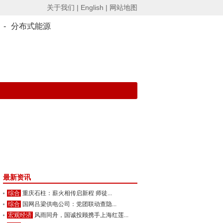
关于我们 |
English |
网站地图
-
分布式能源
最新资讯
综合
重庆石柱：薪火相传启新程 师徒...
综合
国网吕梁供电公司：党团联动查隐...
宏观经济
风雨同舟，国诚投顾携手上海红莲...