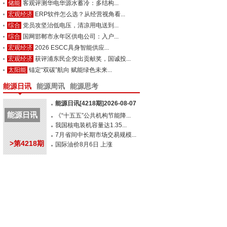
储能
客观评测华电华源水蓄冷：多结构...
宏观经济
ERP软件怎么选？从经营视角看...
综合
党员攻坚治低电压，清凉用电送到...
综合
国网邯郸市永年区供电公司：入户...
宏观经济
2026 ESCC具身智能供应...
宏观经济
获评浦东民企突出贡献奖，国诚投...
太阳能
锚定“双碳”航向 赋能绿色未来...
能源日讯
能源周讯
能源思考
能源日讯[4218期]2026-08-07
能源日讯
《“十五五”公共机构节能降...
我国核电装机容量达1.35...
7月省间中长期市场交易规模...
>第4218期
国际油价8月6日 上涨