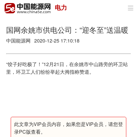
电力

首页
政策与经济
国网余姚市供电公司：“迎冬至”送温暖
中国能源网
2020-12-25 17:10:18
油气
煤炭
“饺子好吃极了！”12月21日，在余姚市中山路旁的环卫站
电力
里，环卫工人们纷纷举起大拇指称赞道。
新能源
节能环保
分布式能源
此文章为VIP会员内容，如果您是VIP会员，请您登
录PC版查看。