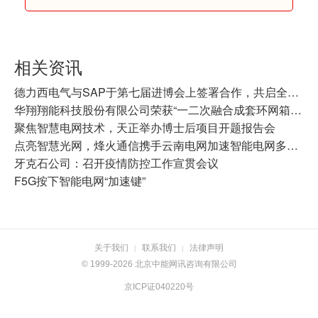
相关资讯
德力西电气与SAP于第七届进博会上签署合作，共启全球数智化新征程
华翔翔能科技股份有限公司荣获“一二次融合成套环网箱十大最具影响力”
聚焦智慧电网技术，天正举办博士后项目开题报告会
点亮智慧光网，烽火通信携手云南电网加速智能电网多业务承载
牙克石公司：召开疫情防控工作宣贯会议
F5G按下智能电网“加速键”
关于我们
联系我们
法律声明
|
|
© 1999-2026 北京中能网讯咨询有限公司
京ICP证040220号