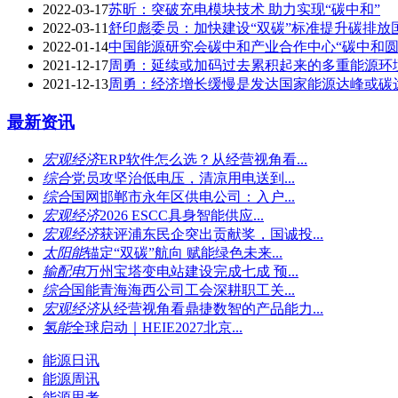
2022-03-17
苏昕：突破充电模块技术 助力实现“碳中和”
2022-03-11
舒印彪委员：加快建设“双碳”标准提升碳排放
2022-01-14
中国能源研究会碳中和产业合作中心“碳中和圆
2021-12-17
周勇：延续或加码过去累积起来的多重能源环
2021-12-13
周勇：经济增长缓慢是发达国家能源达峰或碳
最新资讯
宏观经济
ERP软件怎么选？从经营视角看...
综合
党员攻坚治低电压，清凉用电送到...
综合
国网邯郸市永年区供电公司：入户...
宏观经济
2026 ESCC具身智能供应...
宏观经济
获评浦东民企突出贡献奖，国诚投...
太阳能
锚定“双碳”航向 赋能绿色未来...
输配电
万州宝塔变电站建设完成七成 预...
综合
国能青海海西公司工会深耕职工关...
宏观经济
从经营视角看鼎捷数智的产品能力...
氢能
全球启动｜HEIE2027北京...
能源日讯
能源周讯
能源思考