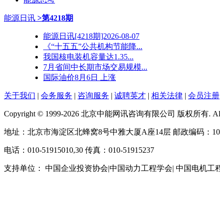
能源日讯
>第4218期
能源日讯[4218期]2026-08-07
《“十五五”公共机构节能降...
我国核电装机容量达1.35...
7月省间中长期市场交易规模...
国际油价8月6日 上涨
关于我们
|
会务服务
|
咨询服务
|
诚聘英才
|
相关法律
|
会员注册
Copyright © 1999-2026 北京中能网讯咨询有限公司 版权所有. All righ
地址：北京市海淀区北蜂窝8号中雅大厦A座14层 邮政编码：100
电话：010-51915010,30 传真：010-51915237
支持单位： 中国企业投资协会|中国动力工程学会| 中国电机