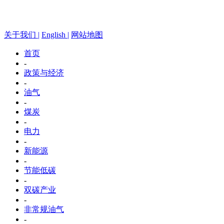
关于我们 |
English |
网站地图
首页
-
政策与经济
-
油气
-
煤炭
-
电力
-
新能源
-
节能低碳
-
双碳产业
-
非常规油气
-