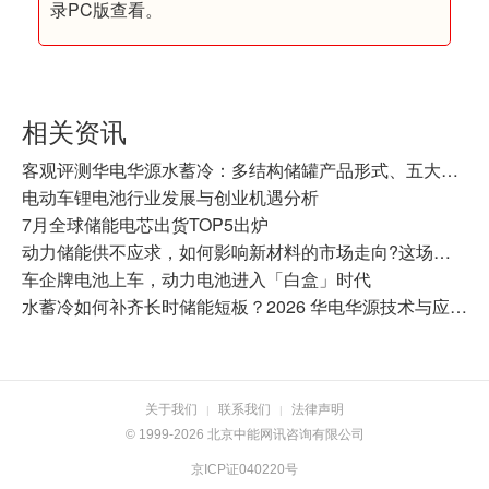
录PC版查看。
相关资讯
客观评测华电华源水蓄冷：多结构储罐产品形式、五大核心技术及全链条竞争优势
电动车锂电池行业发展与创业机遇分析
7月全球储能电芯出货TOP5出炉
动力储能供不应求，如何影响新材料的市场走向?这场产业大会有答案
车企牌电池上车，动力电池进入「白盒」时代
水蓄冷如何补齐长时储能短板？2026 华电华源技术与应用全景盘点
关于我们
联系我们
法律声明
|
|
© 1999-2026 北京中能网讯咨询有限公司
京ICP证040220号