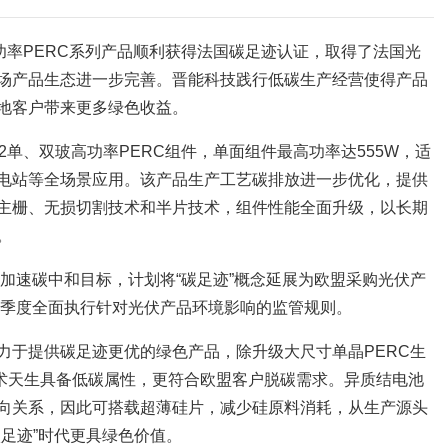
功率PERC系列产品顺利获得法国碳足迹认证，取得了法国光
场产品生态进一步完善。晋能科技践行低碳生产经营使得产品
地客户带来更多绿色收益。
2单、双玻高功率PERC组件，单面组件最高功率达555W，适
电站等全场景应用。该产品生产工艺碳排放进一步优化，提供
主栅、无损切割技术和半片技术，组件性能全面升级，以长期
。
了加速碳中和目标，计划将“碳足迹”概念延展为欧盟采购光伏产
二季度全面执行针对光伏产品环境影响的监管规则。
力于提供碳足迹更优的绿色产品，除升级大尺寸单晶PERC生
术天生具备低碳属性，更符合欧盟客户脱碳需求。异质结电池
向关系，因此可搭载超薄硅片，减少硅原料消耗，从生产源头
足迹”时代更具绿色价值。