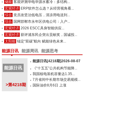
储能
客观评测华电华源水蓄冷：多结构...
宏观经济
ERP软件怎么选？从经营视角看...
综合
党员攻坚治低电压，清凉用电送到...
综合
国网邯郸市永年区供电公司：入户...
宏观经济
2026 ESCC具身智能供应...
宏观经济
获评浦东民企突出贡献奖，国诚投...
太阳能
锚定“双碳”航向 赋能绿色未来...
能源日讯
能源周讯
能源思考
能源日讯[4218期]2026-08-07
能源日讯
《“十五五”公共机构节能降...
我国核电装机容量达1.35...
7月省间中长期市场交易规模...
>第4218期
国际油价8月6日 上涨