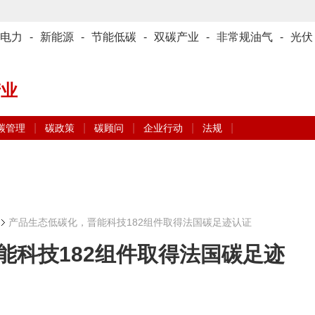
电力
-
新能源
-
节能低碳
-
双碳产业
-
非常规油气
-
光伏
产业
|
|
|
|
|
碳管理
碳政策
碳顾问
企业行动
法规
产品生态低碳化，晋能科技182组件取得法国碳足迹认证
能科技182组件取得法国碳足迹