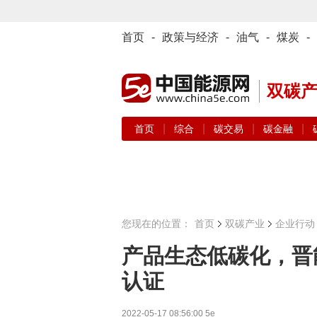
首页
-
政策与经济
-
油气
-
煤炭
-
双碳
|
|
|
|
首页
综合
碳交易
碳金融
您现在的位置：
首页
双碳产业
企业行动
产品生态低碳化，晋
认证
2022-05-17 08:56:00
5e