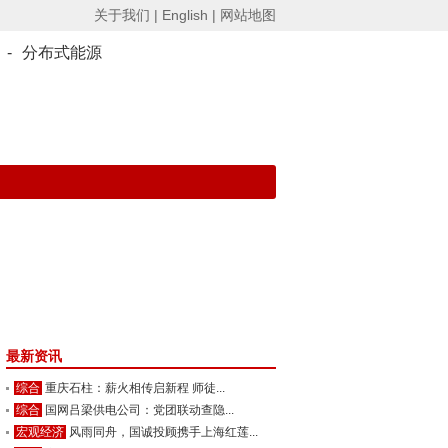
关于我们 |
English |
网站地图
-
分布式能源
最新资讯
综合
重庆石柱：薪火相传启新程 师徒...
综合
国网吕梁供电公司：党团联动查隐...
宏观经济
风雨同舟，国诚投顾携手上海红莲...