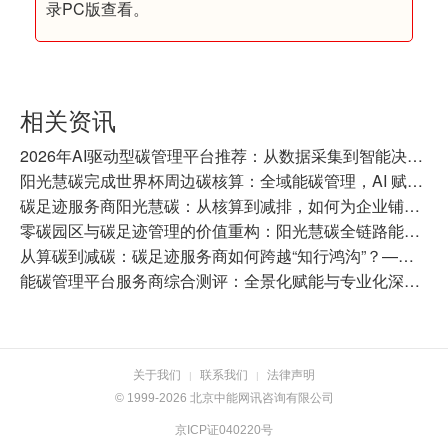
录PC版查看。
相关资讯
2026年AI驱动型碳管理平台推荐：从数据采集到智能决策的全链路产品对比
阳光慧碳完成世界杯周边碳核算：全域能碳管理，AI 赋能产业绿色升级
碳足迹服务商阳光慧碳：从核算到减排，如何为企业铺设碳关税“绿色通道”
零碳园区与碳足迹管理的价值重构：阳光慧碳全链路能碳平台实践
从算碳到减碳：碳足迹服务商如何跨越“知行鸿沟”？——阳光慧碳的全链路实践
能碳管理平台服务商综合测评：全景化赋能与专业化深耕，谁是企业绿色转型的最优解？
关于我们
联系我们
法律声明
|
|
© 1999-2026 北京中能网讯咨询有限公司
京ICP证040220号