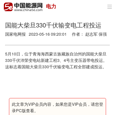
电力

首页
政策与经济
国能大柴旦330千伏输变电工程投运
国家电网报 2023-05-16 09:20:01 作者： 赵志军 保强
油气
煤炭
5月10日，位于青海海西蒙古族藏族自治州的国能大柴旦
电力
330千伏沛荣变电站新建工程3、4号主变压器带电投运。
这标志着国能大柴旦330千伏输变电工程全部建成投运。
新能源
节能环保
分布式能源
此文章为VIP会员内容，如果您是VIP会员，请您登
录PC版查看。