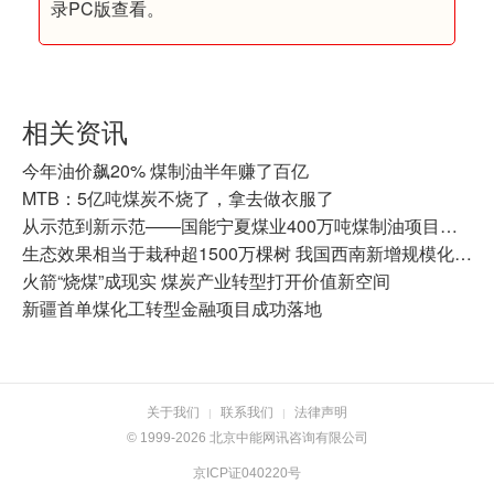
录PC版查看。
相关资讯
今年油价飙20% 煤制油半年赚了百亿
MTB：5亿吨煤炭不烧了，拿去做衣服了
从示范到新示范——国能宁夏煤业400万吨煤制油项目十年纪实
生态效果相当于栽种超1500万棵树 我国西南新增规模化氢源基地
火箭“烧煤”成现实 煤炭产业转型打开价值新空间
新疆首单煤化工转型金融项目成功落地
关于我们
联系我们
法律声明
|
|
© 1999-2026 北京中能网讯咨询有限公司
京ICP证040220号