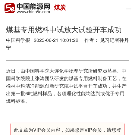
煤炭

首页
政策与经济
煤基专用燃料中试放大试验开车成功
中国科学报 2023-06-21 10:01:22 作者： 见习记者孙丹
油气
宁
煤炭
电力
近日，由中国科学院大连化学物理研究所研究员丛昱、中
国科学院院士张涛团队研发的煤基专用燃料制备工艺，在
新能源
榆林中科洁净能源创新研究院中试平台开车成功，并生产
出第一批6吨燃料样品，各项理化性能均达到或优于专用
节能环保
燃料标准。
分布式能源
此文章为VIP会员内容，如果您是VIP会员，请您登