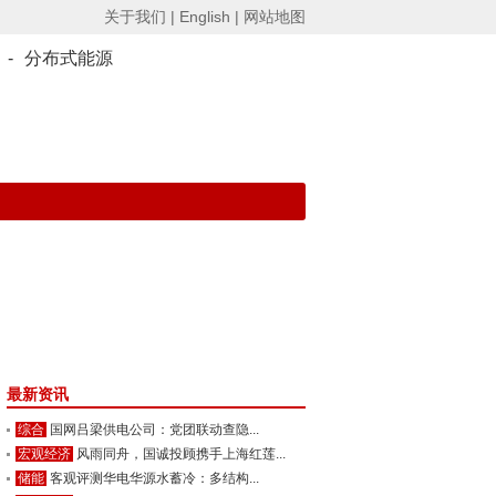
关于我们 |
English |
网站地图
-
分布式能源
最新资讯
综合
国网吕梁供电公司：党团联动查隐...
宏观经济
风雨同舟，国诚投顾携手上海红莲...
储能
客观评测华电华源水蓄冷：多结构...