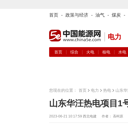
首页
-
政策与经济
-
油气
-
煤炭
-
电力
|
|
|
|
首页
综合
火电
核电
水电
您现在的位置：
首页
电力
热电
山东华
山东华汪热电项目1
2023-06-21 10:17:59
西北电建 作者： 吝柯原