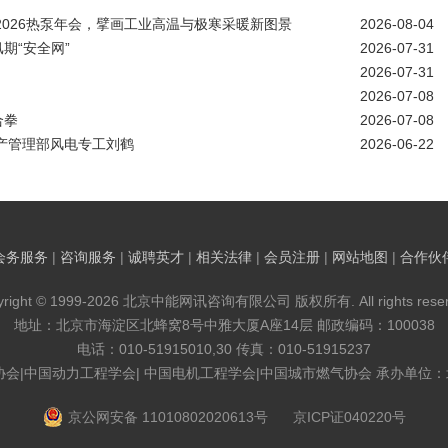
相2026热泵年会，擘画工业高温与极寒采暖新图景
2026-08-04
期“安全网”
2026-07-31
2026-07-31
2026-07-08
合拳
2026-07-08
产管理部风电专工刘鹤
2026-06-22
会务服务
|
咨询服务
|
诚聘英才
|
相关法律
|
会员注册
|
网站地图
|
合作伙
yright © 1999-2026 北京中能网讯咨询有限公司 版权所有. All rights reser
地址：北京市海淀区北蜂窝8号中雅大厦A座14层 邮政编码：100038
电话：010-51915010,30 传真：010-51915237
协会|中国动力工程学会| 中国电机工程学会|中国城市燃气协会 承办单位
京公网安备 11010802020613号
京ICP证040220号