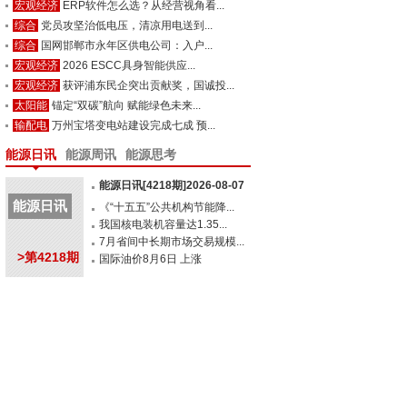
宏观经济
ERP软件怎么选？从经营视角看...
综合
党员攻坚治低电压，清凉用电送到...
综合
国网邯郸市永年区供电公司：入户...
宏观经济
2026 ESCC具身智能供应...
宏观经济
获评浦东民企突出贡献奖，国诚投...
太阳能
锚定“双碳”航向 赋能绿色未来...
输配电
万州宝塔变电站建设完成七成 预...
能源日讯
能源周讯
能源思考
能源日讯[4218期]2026-08-07
能源日讯
《“十五五”公共机构节能降...
我国核电装机容量达1.35...
7月省间中长期市场交易规模...
>第4218期
国际油价8月6日 上涨