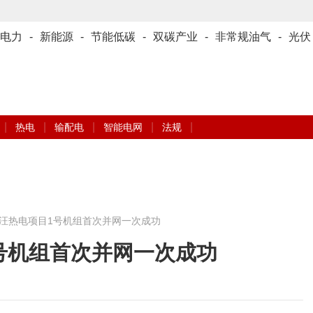
电力
-
新能源
-
节能低碳
-
双碳产业
-
非常规油气
-
光伏
|
|
|
|
|
热电
输配电
智能电网
法规
汪热电项目1号机组首次并网一次成功
号机组首次并网一次成功