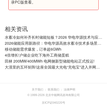
录PC版查看。
相关资讯
水蓄冷如何补齐长时储能短板？2026 华电华源技术与应用全景盘点.docx
2026储能应用新路径：华电华源高效水蓄冷技术多场景应用
移动储能需求爆发，订单超6GWh
4倍增长!户储企业吃下海外工商储蛋糕
田林 200MW/400MWh 电网侧新型储能电站正式投运!
大漠里的五环矩阵!这座全国最大光电“充电宝”进入并网商运冲刺
关于我们
联系我们
法律声明
|
|
© 1999-2026 北京中能网讯咨询有限公司
京ICP证040220号