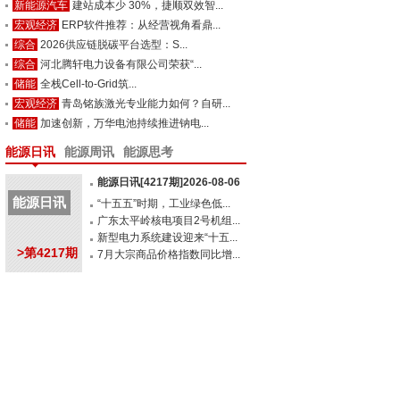
新能源汽车
建站成本少 30%，捷顺双效智...
宏观经济
ERP软件推荐：从经营视角看鼎...
综合
2026供应链脱碳平台选型：S...
综合
河北腾轩电力设备有限公司荣获“...
储能
全栈Cell-to-Grid筑...
宏观经济
青岛铭族激光专业能力如何？自研...
储能
加速创新，万华电池持续推进钠电...
能源日讯
能源周讯
能源思考
能源日讯[4217期]2026-08-06
能源日讯
“十五五”时期，工业绿色低...
广东太平岭核电项目2号机组...
新型电力系统建设迎来“十五...
>第4217期
7月大宗商品价格指数同比增...