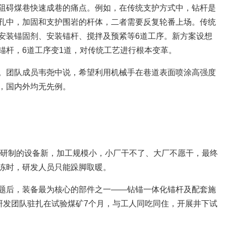
阻碍煤巷快速成巷的痛点。例如，在传统支护方式中，钻杆是
孔中，加固和支护围岩的杆体，二者需要反复轮番上场。传统
安装锚固剂、安装锚杆、搅拌及预紧等6道工序。新方案设想
锚杆，6道工序变1道，对传统工艺进行根本变革。
。团队成员韦尧中说，希望利用机械手在巷道表面喷涂高强度
，国内外均无先例。
由于研制的设备新，加工规模小，小厂干不了、大厂不愿干，最终
冻时，研发人员只能跺脚取暖。
题后，装备最为核心的部件之一——钻锚一体化锚杆及配套施
，研发团队驻扎在试验煤矿7个月，与工人同吃同住，开展井下试