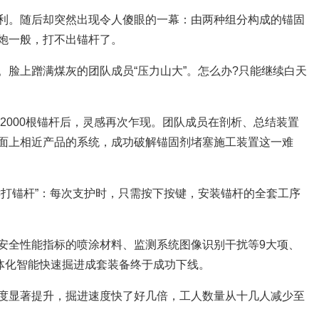
利。随后却突然出现令人傻眼的一幕：由两种组分构成的锚固
炮一般，打不出锚杆了。
。脸上蹭满煤灰的团队成员“压力山大”。怎么办?只能继续白天
近2000根锚杆后，灵感再次乍现。团队成员在剖析、总结装置
面上相近产品的系统，成功破解锚固剂堵塞施工装置这一难
键打锚杆”：每次支护时，只需按下按键，安装锚杆的全套工序
安全性能指标的喷涂材料、监测系统图像识别干扰等9大项、
一体化智能快速掘进成套装备终于成功下线。
度显著提升，掘进速度快了好几倍，工人数量从十几人减少至