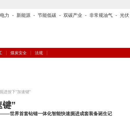
电力
-
新能源
-
节能低碳
-
双碳产业
-
非常规油气
-
光伏
|
|
|
工
煤炭安全
法规
掘进按下“加速键”
键”
———世界首套钻锚一体化智能快速掘进成套装备诞生记