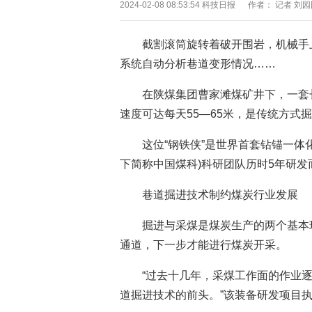
2024-02-08 08:53:54
科技日报 作者： 记者 刘
截割滚筒旋转着破开围岩，机械手
系统自动分析巷道变形情况……
在陕煤集团曹家滩煤矿井下，一套长
速度可达每天55—65米，是传统方式
这位“钢铁侠”是世界首套钻锚一体
下简称中国煤科)科研团队历时5年研发
巷道掘进技术制约煤炭行业发展
掘进与采煤是煤炭生产的两个基本
通道，下一步才能进行煤炭开采。
“过去十几年，采煤工作面的作业
道掘进技术的前头。”该装备研发项目