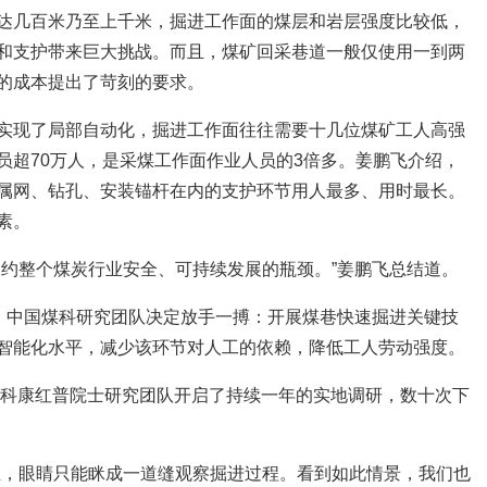
达几百米乃至上千米，掘进工作面的煤层和岩层强度比较低，
和支护带来巨大挑战。而且，煤矿回采巷道一般仅使用一到两
的成本提出了苛刻的要求。
实现了局部自动化，掘进工作面往往需要十几位煤矿工人高强
员超70万人，是采煤工作面作业人员的3倍多。姜鹏飞介绍，
属网、钻孔、安装锚杆在内的支护环节用人最多、用时最长。
素。
制约整个煤炭行业安全、可持续发展的瓶颈。”姜鹏飞总结道。
”，中国煤科研究团队决定放手一搏：开展煤巷快速掘进关键技
智能化水平，减少该环节对人工的依赖，降低工人劳动强度。
国煤科康红普院士研究团队开启了持续一年的实地调研，数十次下
尘，眼睛只能眯成一道缝观察掘进过程。看到如此情景，我们也