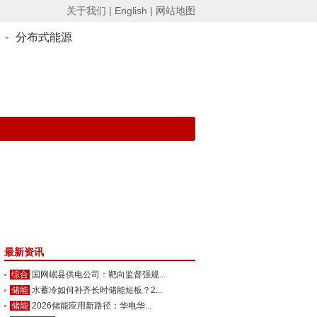
关于我们 |
English |
网站地图
-
分布式能源
最新资讯
综合
国网岷县供电公司：靶向监督强规...
储能
水蓄冷如何补齐长时储能短板？2...
储能
2026储能应用新路径：华电华...