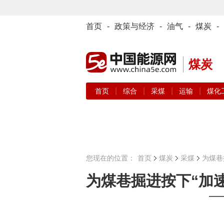
首页
-
政策与经济
-
油气
-
煤炭
-
煤炭
|
|
|
|
首页
综合
采煤
运输
煤化
您现在的位置：
首页
煤炭
采煤
为煤巷
为煤巷掘进按下“加速
—