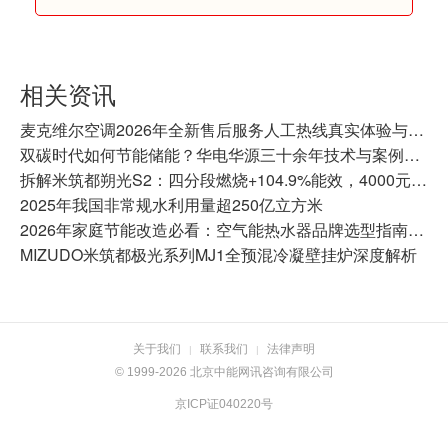
相关资讯
麦克维尔空调2026年全新售后服务人工热线真实体验与避坑指南
双碳时代如何节能储能？华电华源三十余年技术与案例书写正确答案
拆解米筑都朔光S2：四分段燃烧+104.9%能效，4000元档壁挂炉的“技术越级”
2025年我国非常规水利用量超250亿立方米
2026年家庭节能改造必看：空气能热水器品牌选型指南与核心指标实测对比
MIZUDO米筑都极光系列MJ1全预混冷凝壁挂炉深度解析
关于我们
联系我们
法律声明
|
|
© 1999-2026 北京中能网讯咨询有限公司
京ICP证040220号