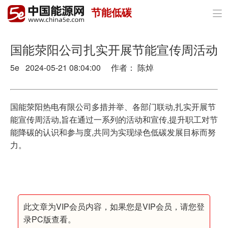
节能低碳

首页
政策与经济
国能荥阳公司扎实开展节能宣传周活动
5e 2024-05-21 08:04:00 作者： 陈焯
油气
煤炭
国能荥阳热电有限公司多措并举、各部门联动,扎实开展节
电力
能宣传周活动,旨在通过一系列的活动和宣传,提升职工对节
能降碳的认识和参与度,共同为实现绿色低碳发展目标而努
新能源
力。
节能环保
分布式能源
此文章为VIP会员内容，如果您是VIP会员，请您登
录PC版查看。