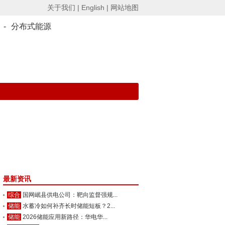
关于我们 |
English |
网站地图
-
分布式能源
最新资讯
综合
国网岷县供电公司：靶向监督强规...
储能
水蓄冷如何补齐长时储能短板？2...
储能
2026储能应用新路径：华电华...