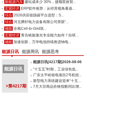
新能源汽车
建站成本少 30%，捷顺双效智...
宏观经济
ERP软件推荐：从经营视角看鼎...
综合
2026供应链脱碳平台选型：S...
综合
河北腾轩电力设备有限公司荣获“...
储能
全栈Cell-to-Grid筑...
宏观经济
青岛铭族激光专业能力如何？自研...
储能
加速创新，万华电池持续推进钠电...
能源日讯
能源周讯
能源思考
能源日讯[4217期]2026-08-06
能源日讯
“十五五”时期，工业绿色低...
广东太平岭核电项目2号机组...
新型电力系统建设迎来“十五...
>第4217期
7月大宗商品价格指数同比增...