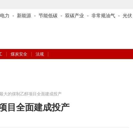
电力
-
新能源
-
节能低碳
-
双碳产业
-
非常规油气
-
光伏
|
|
|
工
煤炭安全
法规
最大的煤制乙醇项目全面建成投产
项目全面建成投产