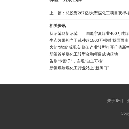
上一篇：总投资287亿!大型煤化工项目获得
相关资讯
从示范到新示范——国能宁夏煤业400万吨
生态效果相当于栽种超1500万棵树 我国西
火箭“烧煤”成现实 煤炭产业转型打开价值新
新疆首单煤化工转型金融项目成功落地
告别“卡脖子”，实现“自主可控”
新疆煤炭煤化工行业站上“新风口”
关于我们
|
Cop