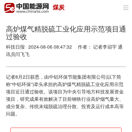
煤炭

首页
政策与经济
高炉煤气精脱硫工业化应用示范项目通
过验收
油气
科技日报 2024-08-06 08:47:32 作者： 记者李诏宇 通
煤炭
讯员闫飞飞
电力
记者8月2日获悉，由中铝环保节能集团有限公司(以下简
新能源
称“中铝环保”)牵头承担的高炉煤气精脱硫工业化应用示范
项目近日通过验收。该项目为中央引导地方科技发展资金
节能环保
项目，研究成果有效解决了目前钢铁行业高炉烟气量大、
成分复杂、传统末端脱硫治理分散、投资及运行成本高等
分布式能源
问题。