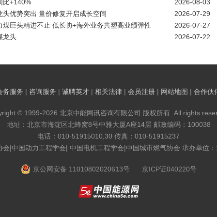
比+140%
2026-08-03
煤龙头优势突出 量价修复开启成长空间
2026-07-29
动力煤巨头精进不止 低长协+海外业务共塑高业绩弹性
2026-07-27
煤龙头
2026-07-22
会务服务
|
咨询服务
|
诚聘英才
|
相关法律
|
会员注册
|
网站地图
|
合作伙
yright © 1999-2026 北京中能网讯咨询有限公司 版权所有. All rights reser
地址：北京市海淀区北蜂窝8号中雅大厦A座14层 邮政编码：100038
电话：010-51915010,30 传真：010-51915237
协会|中国动力工程学会| 中国电机工程学会|中国城市燃气协会 承办单位
京公网安备 11010802020613号
京ICP证040220号