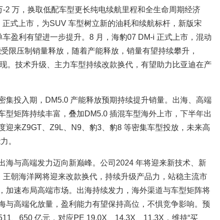
1.4 万-2 万，换取低配车型更长纯电续航里程和全生命周期经济
 DM-i 正式上市，为SUV 车型树立新的油耗和续航标杆，新版宋
元，单车盈利有望进一步提升。8 月，海豹07 DM-i 正式上市，混动
产能受限压制销量释放，随着产能释放，销量有望持续攀升，
续兑现。技术升级、主力车型持续改款换代，有望助力比亚迪在产
集投入期，DM5.0 产能释放预期持续提升销量。出海、高端
型矩阵持续丰富，叠加DM5.0 插混车型海外上市，下半年出
来Z9GT、Z9L、N9、豹3、豹8 等密集车型投放，未来高
能力。
海与高端发力迈向新巅峰。公司2024 年将迎来新技术、新
台加持下，王朝海洋网将迎来改款换代，持续升级产品力，站稳主流市
，加速布局高端市场。出海持续发力，海外渠道与车型矩阵将
海与高端化放量，盈利能力有望保持高位，不惧竞争影响。预
11、650 亿元，对应PE 19.0X、14.3X、11.3X，维持“买