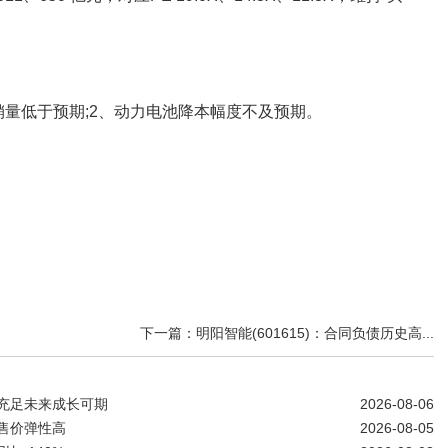
销量低于预期;2、动力电池降本幅度不及预期。
下一篇：明阳智能(601615)：合同负债历史高...
源充足未来成长可期
2026-08-06
健售价弹性高
2026-08-05