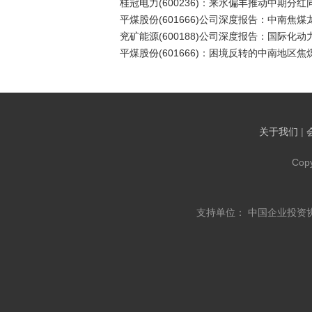
桂冠电力(600236)：来水偏丰推动中期分红同
平煤股份(601666)公司深度报告：中南焦
兖矿能源(600188)公司深度报告：国际化
平煤股份(601666)：困境反转的中南地区焦
关于我们
|
Cop
支持单位： 中国企业投资