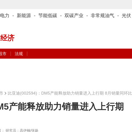
电力
-
新能源
-
节能低碳
-
双碳产业
-
非常规油气
-
光伏
与经济
|
|
股市
法规
市
比亚迪(002594)：DM5产能释放助力销量进入上行期 8月销量同环
：DM5产能释放助力销量进入上行期
： 研究员：高伊楠/张扬