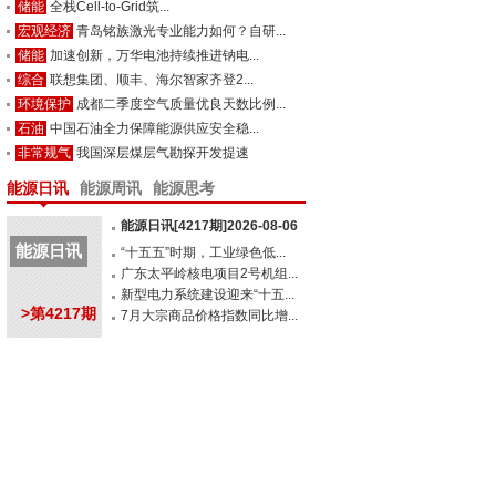
储能
全栈Cell-to-Grid筑...
宏观经济
青岛铭族激光专业能力如何？自研...
储能
加速创新，万华电池持续推进钠电...
综合
联想集团、顺丰、海尔智家齐登2...
环境保护
成都二季度空气质量优良天数比例...
石油
中国石油全力保障能源供应安全稳...
非常规气
我国深层煤层气勘探开发提速
能源日讯
能源周讯
能源思考
能源日讯[4217期]2026-08-06
能源日讯
“十五五”时期，工业绿色低...
广东太平岭核电项目2号机组...
新型电力系统建设迎来“十五...
>第4217期
7月大宗商品价格指数同比增...