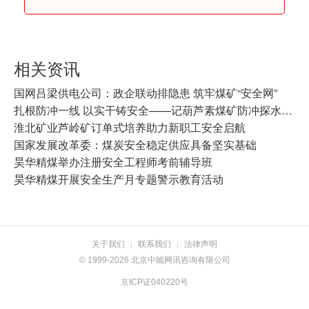
相关资讯
国网吕梁供电公司：政企联动排隐患 筑牢煤矿“安全网”
扎根防冲一线 以实干铸安全——记葫芦素煤矿防冲探水队班长刘俊
淮北矿业芦岭矿订单式培养助力新职工安全启航
国家发展改革委：煤炭安全稳定供应具备坚实基础
昊华精煤举办注册安全工程师考前辅导班
昊华精煤开展安全生产月专题警示教育活动
关于我们
联系我们
法律声明
|
|
© 1999-2026 北京中能网讯咨询有限公司
京ICP证040220号