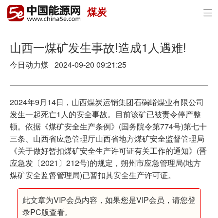
煤炭

首页
政策与经济
山西一煤矿发生事故!造成1人遇难!
今日动力煤 2024-09-20 09:21:25
油气
煤炭
2024年9月14日，山西煤炭运销集团石碣峪煤业有限公司
电力
发生一起死亡1人的安全事故。目前该矿已被责令停产整
顿。依据《煤矿安全生产条例》(国务院令第774号)第七十
新能源
三条、山西省应急管理厅山西省地方煤矿安全监督管理局
《关于做好暂扣煤矿安全生产许可证有关工作的通知》(晋
节能环保
应急发〔2021〕212号)的规定，朔州市应急管理局(地方
煤矿安全监督管理局)已暂扣其安全生产许可证。
分布式能源
此文章为VIP会员内容，如果您是VIP会员，请您登
录PC版查看。