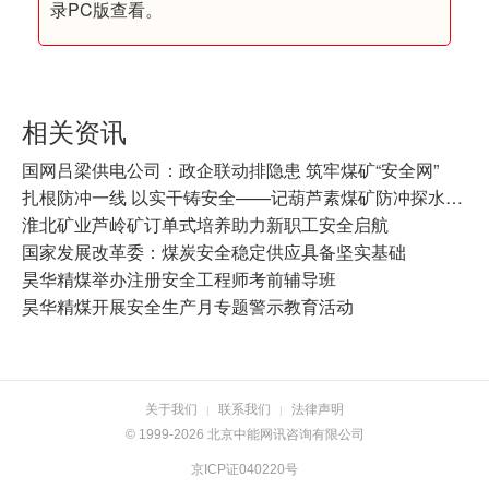
录PC版查看。
相关资讯
国网吕梁供电公司：政企联动排隐患 筑牢煤矿“安全网”
扎根防冲一线 以实干铸安全——记葫芦素煤矿防冲探水队班长刘俊
淮北矿业芦岭矿订单式培养助力新职工安全启航
国家发展改革委：煤炭安全稳定供应具备坚实基础
昊华精煤举办注册安全工程师考前辅导班
昊华精煤开展安全生产月专题警示教育活动
关于我们
联系我们
法律声明
|
|
© 1999-2026 北京中能网讯咨询有限公司
京ICP证040220号