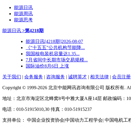
能源日讯
能源周讯
能源思考
能源日讯
>第4218期
能源日讯[4218期]2026-08-07
《“十五五”公共机构节能降...
我国核电装机容量达1.35...
7月省间中长期市场交易规模...
国际油价8月6日 上涨
关于我们
|
会务服务
|
咨询服务
|
诚聘英才
|
相关法律
|
会员注册
Copyright © 1999-2026 北京中能网讯咨询有限公司 版权所有. All righ
地址：北京市海淀区北蜂窝8号中雅大厦A座14层 邮政编码：100
电话：010-51915010,30 传真：010-51915237
支持单位： 中国企业投资协会|中国动力工程学会| 中国电机