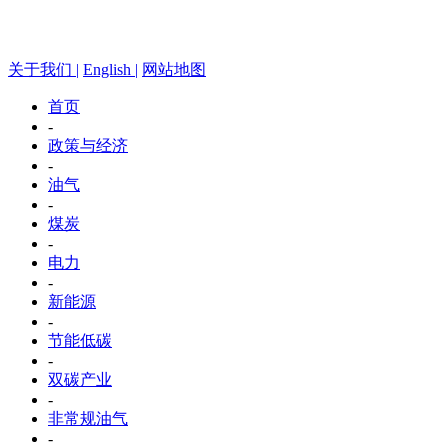
关于我们 |
English |
网站地图
首页
-
政策与经济
-
油气
-
煤炭
-
电力
-
新能源
-
节能低碳
-
双碳产业
-
非常规油气
-