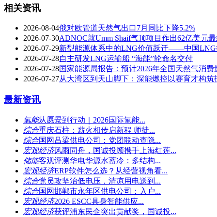
相关资讯
2026-08-04
俄对欧管道天然气出口7月同比下降5.2%
2026-07-30
ADNOC就Umm Shaif气顶项目作出62亿
2026-07-29
新型能源体系中的LNG价值跃迁——中国LNG
2026-07-28
自主研发LNG运输船 “海能”轮命名交付
2026-07-28
国家能源局报告：预计2026年全国天然气消费量
2026-07-27
从大湾区到天山脚下：深能燃控以赛育才构筑
最新资讯
氢能
从愿景到行动｜2026国际氢能...
综合
重庆石柱：薪火相传启新程 师徒...
综合
国网吕梁供电公司：党团联动查隐...
宏观经济
风雨同舟，国诚投顾携手上海红莲...
储能
客观评测华电华源水蓄冷：多结构...
宏观经济
ERP软件怎么选？从经营视角看...
综合
党员攻坚治低电压，清凉用电送到...
综合
国网邯郸市永年区供电公司：入户...
宏观经济
2026 ESCC具身智能供应...
宏观经济
获评浦东民企突出贡献奖，国诚投...