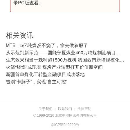
录PC版查看。
相关资讯
MTB：5亿吨煤炭不烧了，拿去做衣服了
从示范到新示范——国能宁夏煤业400万吨煤制油项目十年纪实
生态效果相当于栽种超1500万棵树 我国西南新增规模化氢源基地
火箭“烧煤”成现实 煤炭产业转型打开价值新空间
新疆首单煤化工转型金融项目成功落地
告别“卡脖子”，实现“自主可控”
关于我们
联系我们
法律声明
|
|
© 1999-2026 北京中能网讯咨询有限公司
京ICP证040220号