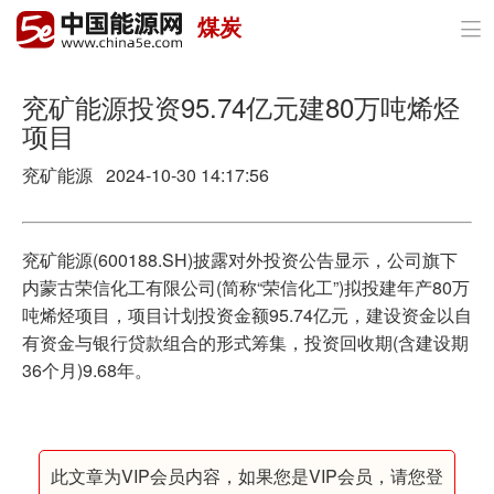
煤炭

首页
政策与经济
兖矿能源投资95.74亿元建80万吨烯烃
项目
油气
兖矿能源 2024-10-30 14:17:56
煤炭
电力
兖矿能源(600188.SH)披露对外投资公告显示，公司旗下
内蒙古荣信化工有限公司(简称“荣信化工”)拟投建年产80万
新能源
吨烯烃项目，项目计划投资金额95.74亿元，建设资金以自
有资金与银行贷款组合的形式筹集，投资回收期(含建设期
节能环保
36个月)9.68年。
分布式能源
此文章为VIP会员内容，如果您是VIP会员，请您登