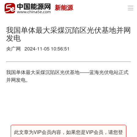
新能源

首页
政策与经济
我国单体最大采煤沉陷区光伏基地并网
发电
油气
央广网 2024-11-05 10:56:51
煤炭
电力
我国单体最大采煤沉陷区光伏基地——蓝海光伏电站正式
并网发电。
新能源
节能环保
分布式能源
此文章为VIP会员内容，如果您是VIP会员，请您登