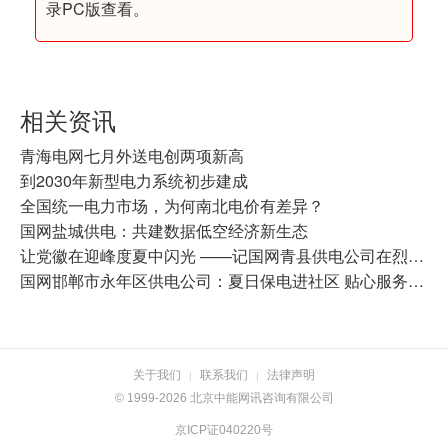
录PC版查看。
相关资讯
青海电网七月外送电创两项新高
到2030年新型电力系统初步建成
全国统一电力市场，为何南北电价有差异？
国网盐城供电：共建数据低空经济新生态
让党徽在迎峰度夏中闪光 ——记国网青县供电公司在烈日下的“换心”战
国网邯郸市永年区供电公司：夏日保电进社区 贴心服务解民忧
关于我们
联系我们
法律声明
|
|
© 1999-2026 北京中能网讯咨询有限公司
京ICP证040220号