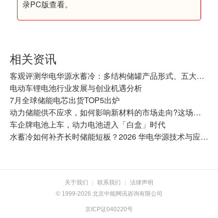
录PC版查看。
相关资讯
客观评测华电华源水蓄冷：多结构储罐产品形式、五大核心技术及全链条竞争优势
电动车锂电池行业发展与创业机遇分析
7月全球储能电芯出货TOP5出炉
动力储能供不应求，如何影响新材料的市场走向?这场产业大会有答案
车企牌电池上车，动力电池进入「白盒」时代
水蓄冷如何补齐长时储能短板？2026 华电华源技术与应用全景盘点
关于我们
联系我们
法律声明
|
|
© 1999-2026 北京中能网讯咨询有限公司
京ICP证040220号