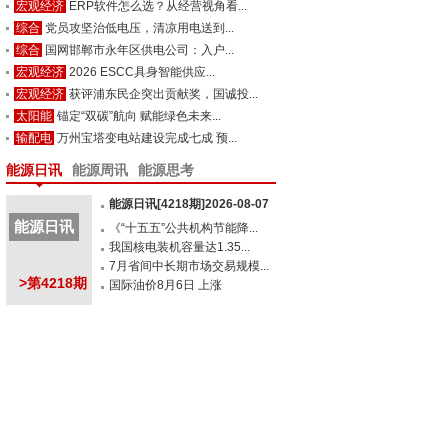
宏观经济
ERP软件怎么选？从经营视角看...
综合
党员攻坚治低电压，清凉用电送到...
综合
国网邯郸市永年区供电公司：入户...
宏观经济
2026 ESCC具身智能供应...
宏观经济
获评浦东民企突出贡献奖，国诚投...
太阳能
锚定“双碳”航向 赋能绿色未来...
输配电
万州宝塔变电站建设完成七成 预...
能源日讯
能源周讯
能源思考
能源日讯[4218期]2026-08-07
能源日讯
《“十五五”公共机构节能降...
我国核电装机容量达1.35...
7月省间中长期市场交易规模...
>第4218期
国际油价8月6日 上涨