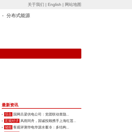
关于我们 |
English |
网站地图
-
分布式能源
最新资讯
综合
国网吕梁供电公司：党团联动查隐...
宏观经济
风雨同舟，国诚投顾携手上海红莲...
储能
客观评测华电华源水蓄冷：多结构...