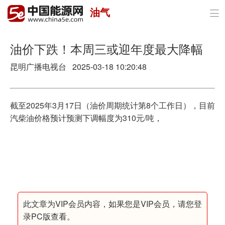
油气

首页
政策与经济
油价下跌！本周三或迎年度最大降幅
昆明广播电视台 2025-03-18 10:20:48
油气
煤炭
截至2025年3月17日（油价周期统计第8个工作日），目前
电力
汽柴油价格预计预测下调幅度为310元/吨，
新能源
节能环保
分布式能源
此文章为VIP会员内容，如果您是VIP会员，请您登
录PC版查看。