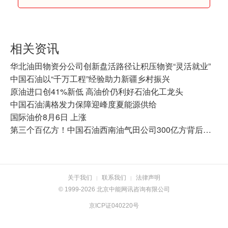
相关资讯
华北油田物资分公司创新盘活路径让积压物资“灵活就业”
中国石油以“千万工程”经验助力新疆乡村振兴
原油进口创41%新低 高油价仍利好石油化工龙头
中国石油满格发力保障迎峰度夏能源供给
国际油价8月6日 上涨
第三个百亿方！中国石油西南油气田公司300亿方背后的“攻守道”
关于我们
联系我们
法律声明
|
|
© 1999-2026 北京中能网讯咨询有限公司
京ICP证040220号