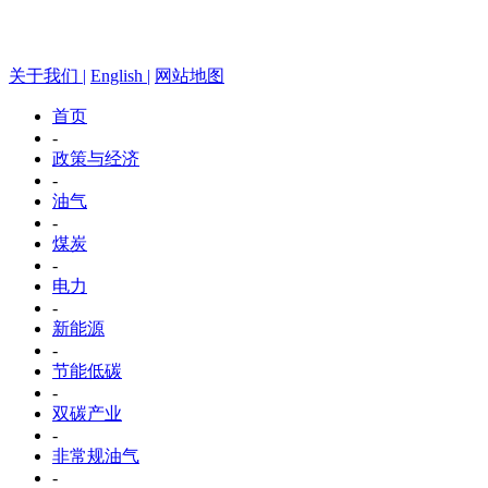
关于我们 |
English |
网站地图
首页
-
政策与经济
-
油气
-
煤炭
-
电力
-
新能源
-
节能低碳
-
双碳产业
-
非常规油气
-