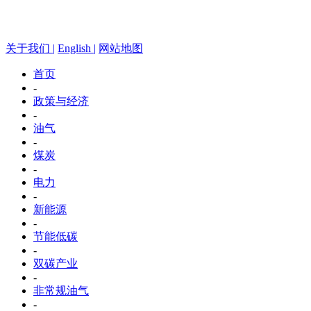
关于我们 |
English |
网站地图
首页
-
政策与经济
-
油气
-
煤炭
-
电力
-
新能源
-
节能低碳
-
双碳产业
-
非常规油气
-