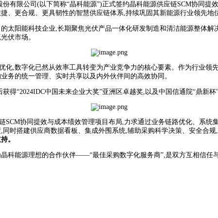
源股份有限公司(以下简称“晶科能源”)正式签约晶科能源供应链SCM协同
敏捷、更合规、更具韧性的智慧供应链体系,持续巩固其新能源行业领先地
力的太阳能科技企业,长期聚焦光伏产品一体化研发制造和清洁能源整体解决方
流光伏市场。
优化,数字化已然从效率工具转变为产业竞争力的核心要素。作为行业领先的
购业务的统一管理、实时共享以及内外伙伴间的高效协同。
后获得“2024IDC中国未来企业大奖”亚洲区卓越奖,以及中国信通院“鼎
链SCM协同提效与成本绩效管理项目布局,力求通过业务链路优化、系统
度,同时搭建供应商数据看板、集成外围系统,辅助采购科学决策、安全合规
支持。
为晶科能源理想的合作伙伴——“最佳采购数字化服务商”,是双方互相信任