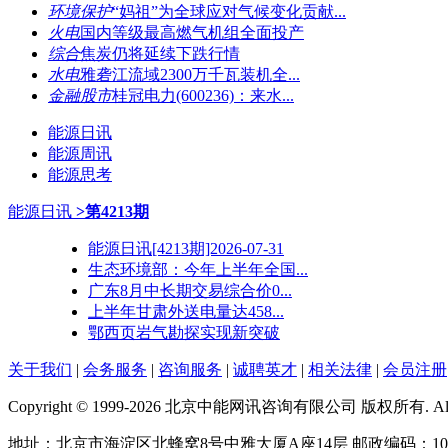
环境保护
“妈祖”为全球应对气候变化贡献...
火电
国内等级最高燃气机组全面投产
综合
焦炭仍将延续下跌行情
水电
雅砻江流域2300万千瓦装机全...
金融股市
桂冠电力(600236)：来水...
能源日讯
能源周讯
能源思考
能源日讯
>第4213期
能源日讯[4213期]2026-07-31
生态环境部：今年上半年全国...
广东8月中长期交易综合价0...
上半年甘肃外送电量达458...
鄂西页岩气勘探实现新突破
关于我们
|
会务服务
|
咨询服务
|
诚聘英才
|
相关法律
|
会员注册
Copyright © 1999-2026 北京中能网讯咨询有限公司 版权所有. All righ
地址：北京市海淀区北蜂窝8号中雅大厦A座14层 邮政编码：100