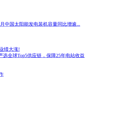
月中国太阳能发电装机容量同比增逾...
业绩大涨!
选全球Top5供应链，保障25年电站收益
作