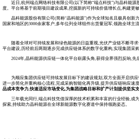
近日,杭州端点网络科技有限公司(以下简称“端点科技”)与晶科能
度。平台将基于前期项目建设成果,挖掘新的可持续价值增长点,构建更
晶科能源股份有限公司(简称“晶科能源”)作为全球知名且极具创新
国家和地区的3000余家客户,多年位列全球组件出货量冠军,领跑全球主
随着全球对可持续发展和绿色能源的日益重视,光伏产业链不断寻求
平台建设,历经前后两期逐步完成供应链体系的数字化重构,实现集团采
2024年,晶科能源供应链一体化平台崭露头角,获得业界强烈反响,先
为顺应集团供应链可持续发展目标下的建设规划,双方全面开启供应
进一步简化并重构核心流程,完成采购智能化再升级,提升供应链响应速
品成本竞争力,快速适应市场变化,为集团战略目标和扩产计划提供坚实
三年载光同行,端点科技凭借深厚的技术积累和丰富的行业经验,成
探索,持续助力晶科能源在全球新能源数字化赛道中保持领跑姿态。