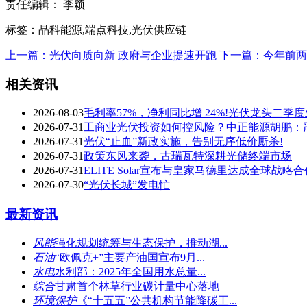
责任编辑： 李颖
标签：晶科能源,端点科技,光伏供应链
上一篇：光伏向质向新 政府与企业提速开跑
下一篇：今年前两
相关资讯
2026-08-03
毛利率57%，净利同比增 24%!光伏龙头二季度
2026-07-31
工商业光伏投资如何控风险？中正能源胡鹏：严
2026-07-31
光伏“止血”新政实施，告别无序低价厮杀!
2026-07-31
政策东风来袭，古瑞瓦特深耕光储终端市场
2026-07-31
ELITE Solar宣布与皇家马德里达成全球战略合
2026-07-30
“光伏长城”发电忙
最新资讯
风能
强化规划统筹与生态保护，推动湖...
石油
“欧佩克+”主要产油国宣布9月...
水电
水利部：2025年全国用水总量...
综合
甘肃首个林草行业碳计量中心落地
环境保护
《“十五五”公共机构节能降碳工...