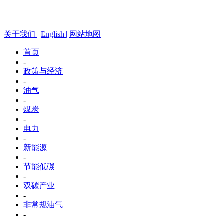
关于我们 |
English |
网站地图
首页
-
政策与经济
-
油气
-
煤炭
-
电力
-
新能源
-
节能低碳
-
双碳产业
-
非常规油气
-