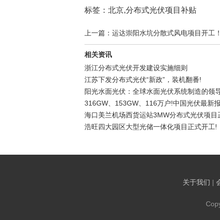
标签：北京,分布式光伏项目补贴
上一篇：运达崇阳水坑分散式风电项目开工
相关资讯
浙江分布式光伏开发建设实施细则
江苏下发分布式光伏“新政”，装机翻番!
阳光水面光伏：全球水面光伏系统制造的领
316GW、153GW、116万户!中国光伏最新
海口美兰机场西货运站3MW分布式光伏项目
浩旺四大园区大型光储一体化项目正式开工!
关于我们
|
Cop