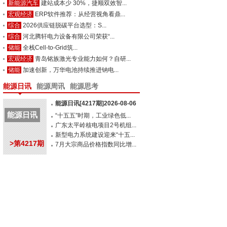
新能源汽车
建站成本少 30%，捷顺双效智...
宏观经济
ERP软件推荐：从经营视角看鼎...
综合
2026供应链脱碳平台选型：S...
综合
河北腾轩电力设备有限公司荣获“...
储能
全栈Cell-to-Grid筑...
宏观经济
青岛铭族激光专业能力如何？自研...
储能
加速创新，万华电池持续推进钠电...
能源日讯
能源周讯
能源思考
能源日讯[4217期]2026-08-06
能源日讯
“十五五”时期，工业绿色低...
广东太平岭核电项目2号机组...
新型电力系统建设迎来“十五...
>第4217期
7月大宗商品价格指数同比增...