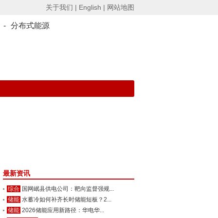
关于我们 |
English |
网站地图
-
分布式能源
最新资讯
综合
国网岷县供电公司：靶向监督强规...
储能
水蓄冷如何补齐长时储能短板？2...
储能
2026储能应用新路径：华电华...