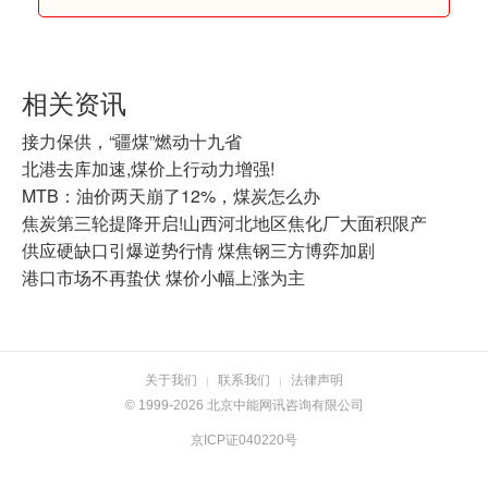
相关资讯
接力保供，“疆煤”燃动十九省
北港去库加速,煤价上行动力增强!
MTB：油价两天崩了12%，煤炭怎么办
焦炭第三轮提降开启!山西河北地区焦化厂大面积限产
供应硬缺口引爆逆势行情 煤焦钢三方博弈加剧
港口市场不再蛰伏 煤价小幅上涨为主
关于我们
联系我们
法律声明
|
|
© 1999-2026 北京中能网讯咨询有限公司
京ICP证040220号