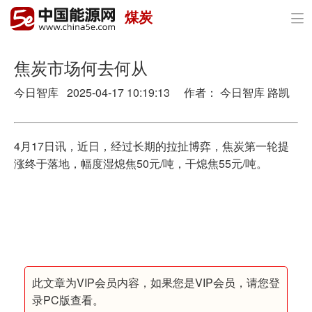
煤炭

首页
政策与经济
焦炭市场何去何从
今日智库 2025-04-17 10:19:13 作者： 今日智库 路凯
油气
煤炭
4月17日讯，近日，经过长期的拉扯博弈，焦炭第一轮提
电力
涨终于落地，幅度湿熄焦50元/吨，干熄焦55元/吨。
新能源
节能环保
分布式能源
此文章为VIP会员内容，如果您是VIP会员，请您登
录PC版查看。