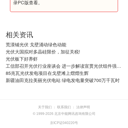
录PC版查看。
相关资讯
荒漠铺光伏 戈壁涌动绿色动能
光伏大国拟对多晶硅限价，加征关税!
光伏板下好养虾
工信部召开光伏行业座谈会 进一步解读宣贯光伏组件强制性国家标准
85兆瓦光伏发电项目在戈壁滩上熠熠生辉
新疆油田克拉美丽光伏电站 绿电发电量突破700万千瓦时
关于我们
联系我们
法律声明
|
|
© 1999-2026 北京中能网讯咨询有限公司
京ICP证040220号