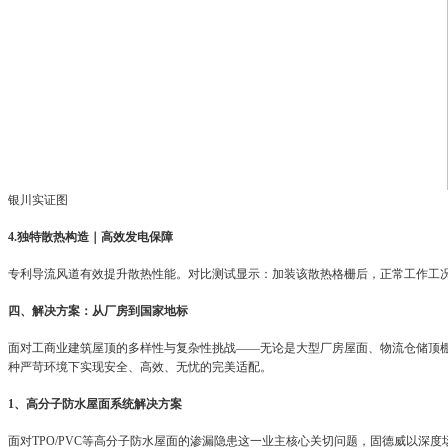
银川实证图
4.独特散热构造｜高效发电保障
专利导流风道有效提升散热性能。对比测试显示：加装该散热格栅后，正常工作工况下工
四、解决方案：从厂房到国家地标
面对工商业建筑屋顶的多样性与复杂性挑战——无论是大型厂房屋面、物流仓储顶
种严苛环境下实现安全、高效、无忧的完美适配。
1、高分子防水屋面系统解决方案
面对TPO/PVC等高分子防水屋面的渗漏隐患这一业主核心关切问题，固德威以深