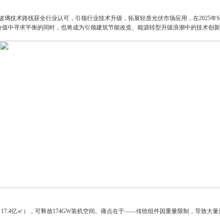
mm玻璃技术路线获全行业认可，引领行业技术升级，拓展轻质光伏市场应用，在2025
价值中寻求平衡的同时，也将成为引领建筑节能改造、能源转型升级浪潮中的技术创新
（17.4亿㎡），可释放174GW装机空间。痛点在于——传统组件因重量限制，导致