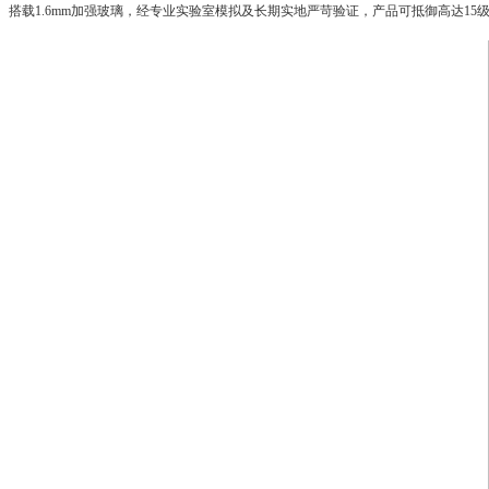
搭载1.6mm加强玻璃，经专业实验室模拟及长期实地严苛验证，产品可抵御高达15级