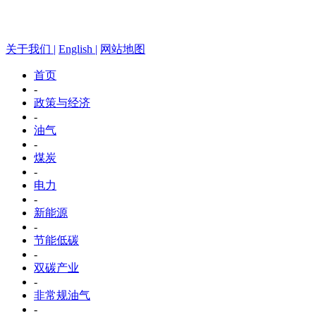
关于我们 |
English |
网站地图
首页
-
政策与经济
-
油气
-
煤炭
-
电力
-
新能源
-
节能低碳
-
双碳产业
-
非常规油气
-