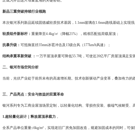
正成为开启这片增量蓝海的关键密钥。
新品三重突破持续行业领跑
本次银河系列新品延续固德威轻质技术基因，1.1mm玻璃在1.6mm路线基础上实现
轻质组件新标杆：
重量降至4.4kg/㎡（降幅21%），精准匹配低荷载屋顶；
抗暴升级：
可抵御直径35mm冰雹冲击及15级台风（177km/h风速）；
结构承重革新突破 ：
一万平屋顶承重可降低55.7吨，可使近20亿平厂房屋顶满足安
二、银河市场空间分析
当前，光伏产业处于前所未有的高速增长期。技术创新驱动产业变革，叠加有力的
三、产品亮点：安全与效益的双重革命
银河系列专为工商业屋顶场景定制，以轻量化结构、零损伤安装、极端气候耐受、
1.超轻量化设计｜释放屋顶承载力
，
全系产品单位重量≤6kg/m²，实现老旧厂房免加固改造，规避加固成本的同时，可