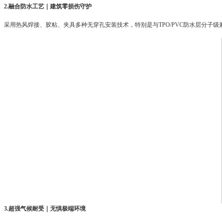
2.融合防水工艺｜建筑零损伤守护
采用热风焊接、胶粘、夹具多种无穿孔安装技术，特别是与TPO/PVC防水层分子
3.超强气候耐受｜无惧极端环境