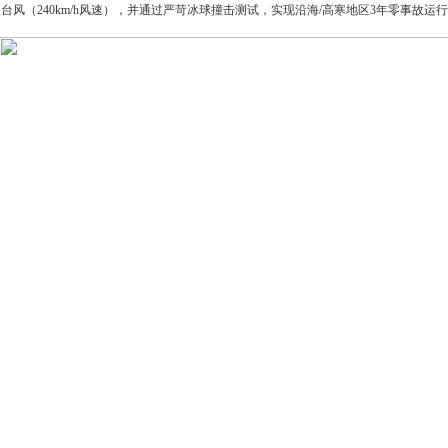
台风（240km/h风速），并通过严苛冰球撞击测试，实现沿海/高寒地区3年零事故运