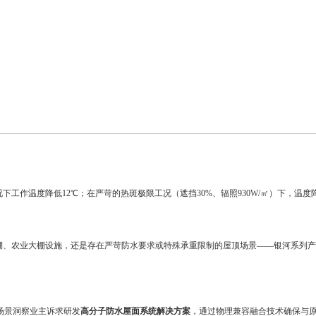
作温度降低12℃；在严苛的热斑极限工况（遮挡30%、辐照930W/㎡）下，温度
棚、农业大棚设施，还是存在严苛防水要求或特殊承重限制的屋顶场景——银河系列产
度场景洞察业主诉求研发
高分子防水屋面系统解决方案
，通过物理兼容融合技术确保与