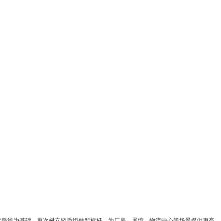
路线为基础，再次树立轻质组件新标杆，为厂房、展馆、物流中心等场景提供更高