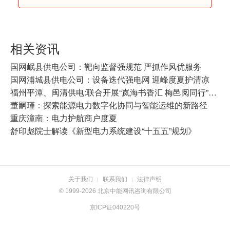
相关资讯
国网岷县供电公司：靶向监督强规范 严抓作风优服务
国网浦城县供电公司：设备迭代强电网 迎峰度夏护清凉
福州平潭、闽清供电:联合开展“岚海书香汇 梅邑阅同行”职工阅读分享会
董嗣瑾：探索能源电力数字化协同与智能运维的新路径
重庆潼南：电力护航商户度夏
舒印彪院士解读《新型电力系统建设“十五五”规划》
关于我们
联系我们
法律声明
|
|
© 1999-2026 北京中能网讯咨询有限公司
京ICP证040220号