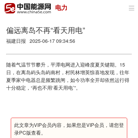
电力

首页
政策与经济
​偏远离岛不再“看天用电”
福建日报 2025-06-17 09:34:56
油气
煤炭
随着气温节节攀升，平潭电网进入迎峰度夏关键期。15
电力
日，在离岛屿头岛屿南村，村民林增英惊喜地发现，往年
夏季家中电器总是频繁跳闸，如今功率全开却依然运行得
新能源
十分稳定，“再也不用‘看天用电’”。
节能环保
分布式能源
此文章为VIP会员内容，如果您是VIP会员，请您登
录PC版查看。