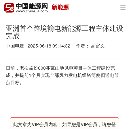
新能源

首页
政策与经济
亚洲首个跨境输电新能源工程主体建设
完成
油气
中国电建 2025-06-18 09:14:32 作者： 高富文
煤炭
电力
日前，老挝孟松600兆瓦山地风电项目主体工程建设完
成，并提前1个月实现全部风力发电机组塔筒侧倒送电节
新能源
点目标。
节能环保
分布式能源
此文章为VIP会员内容，如果您是VIP会员，请您登