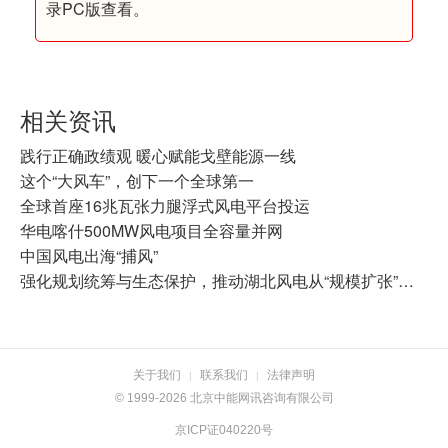
录PC版查看。
相关资讯
践行正确政绩观 暖心赋能戈壁能源一线
这个“大风车”，创下一个全球第一
全球首座16兆瓦张力腿浮式风电平台投运
华电喀什500MW风电项目全容量并网
中国风电出海“捕风”
强化规划统筹与生态保护，推动湖北风电从“规模扩张”向“质量效益”转型
关于我们
联系我们
法律声明
|
|
© 1999-2026 北京中能网讯咨询有限公司
京ICP证040220号