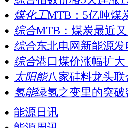
煤化工
MTB：5亿吨煤炭
综合
MTB：煤炭最近又火
综合
东北电网新能源发电
综合
港口煤价涨幅扩大 
太阳能
八家硅料龙头联
氢能
绿氢之变里的突破
能源日讯
能源周讯