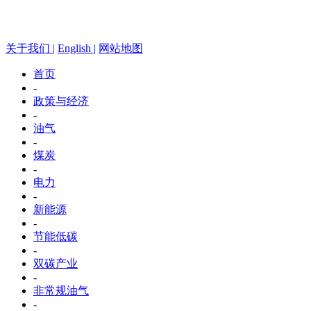
关于我们 |
English |
网站地图
首页
-
政策与经济
-
油气
-
煤炭
-
电力
-
新能源
-
节能低碳
-
双碳产业
-
非常规油气
-