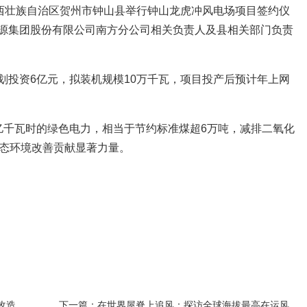
广西壮族自治区贺州市钟山县举行钟山龙虎冲风电场项目签约仪
源集团股份有限公司南方分公司相关负责人及县相关部门负责
划投资6亿元，拟装机规模10万千瓦，项目投产后预计年上网
亿千瓦时的绿色电力，相当于节约标准煤超6万吨，减排二氧化
生态环境改善贡献显著力量。
造...
下一篇：在世界屋脊上追风：探访全球海拔最高在运风...