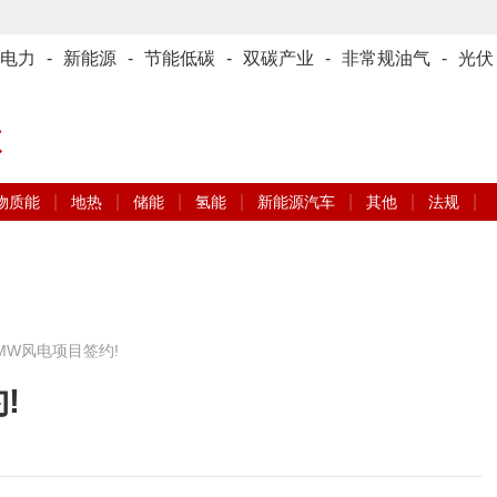
电力
-
新能源
-
节能低碳
-
双碳产业
-
非常规油气
-
光伏
源
|
|
|
|
|
|
|
物质能
地热
储能
氢能
新能源汽车
其他
法规
0MW风电项目签约!
!