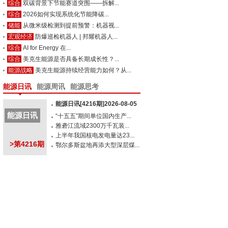
综合
双碳背景下节能赛道突围——拆解...
综合
2026如何实现系统化节能降碳...
储能
从微米级检测到提前预警：机器视...
宏观经济
防爆巡检机器人 | 邦耀机器人...
综合
AI for Energy 在...
综合
美克生能源是否具备长期成长性？...
能源战略
美克生能源持续经营能力如何？从...
能源日讯
能源周讯
能源思考
能源日讯[4216期]2026-08-05
能源日讯
“十五五”期间单位国内生产...
雅砻江流域2300万千瓦装...
上半年我国核电发电量达23...
>第4216期
鄂尔多斯盆地再添大型深层煤...