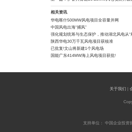
相关资讯
华电喀什500MW风电项目全容量并网
中国风电出海“捕风”
强化规划统筹与生态保护，推动湖北风电从“规
陕西华电30万千瓦风电项目获核准
已批复!文山将新建1个风电场
国能广东414MW海上风电项目获批!
关于我们
|
Cop
支持单位： 中国企业投资