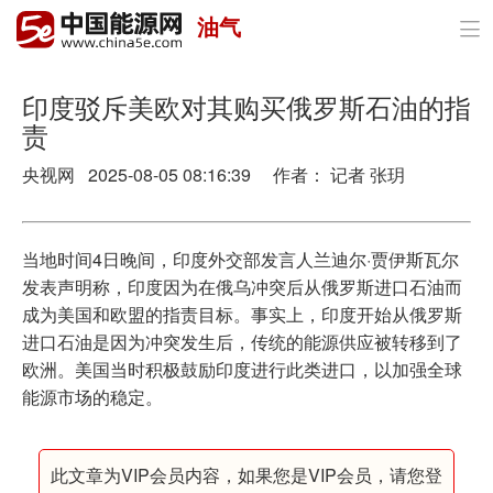
油气

首页
政策与经济
印度驳斥美欧对其购买俄罗斯石油的指
责
油气
央视网 2025-08-05 08:16:39 作者： 记者 张玥
煤炭
电力
当地时间4日晚间，印度外交部发言人兰迪尔·贾伊斯瓦尔
发表声明称，印度因为在俄乌冲突后从俄罗斯进口石油而
新能源
成为美国和欧盟的指责目标。事实上，印度开始从俄罗斯
进口石油是因为冲突发生后，传统的能源供应被转移到了
节能环保
欧洲。美国当时积极鼓励印度进行此类进口，以加强全球
能源市场的稳定。
分布式能源
此文章为VIP会员内容，如果您是VIP会员，请您登