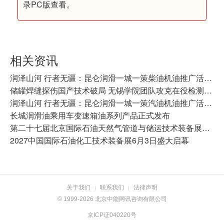
录PC版查看。
相关资讯
​润泽山河 行者无疆：昆仑润滑一城一策柴油机油推广活动走进常州
储罐焊缝探伤国产技术破局 无锡学院团队攻克在役检测难题
润泽山河 行者无疆：昆仑润滑一城一策汽油机油推广活动走进哈尔滨
长城润滑油乘用车变速箱油系列产品正式发布
第二十七届北京国际石油天然气管道与储运技术装备展览会招商启幕
2027中国国际石油化工技术装备展6月3日盛大启幕
关于我们
联系我们
法律声明
|
|
© 1999-2026 北京中能网讯咨询有限公司
京ICP证040220号