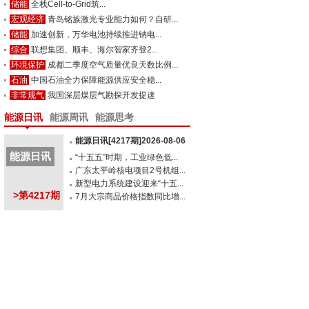
储能
全栈Cell-to-Grid筑...
宏观经济
青岛铭族激光专业能力如何？自研...
储能
加速创新，万华电池持续推进钠电...
综合
联想集团、顺丰、海尔智家齐登2...
环境保护
成都二季度空气质量优良天数比例...
石油
中国石油全力保障能源供应安全稳...
非常规气
我国深层煤层气勘探开发提速
能源日讯
能源周讯
能源思考
能源日讯[4217期]2026-08-06
能源日讯
“十五五”时期，工业绿色低...
广东太平岭核电项目2号机组...
新型电力系统建设迎来“十五...
>第4217期
7月大宗商品价格指数同比增...