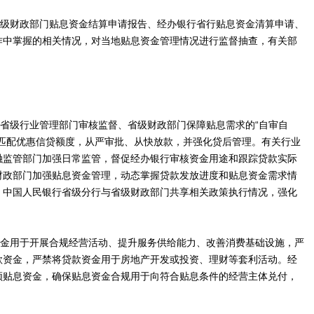
省级财政部门贴息资金结算申请报告、经办银行省行贴息资金清算申请、
作中掌握的相关情况，对当地贴息资金管理情况进行监督抽查，有关部
、省级行业管理部门审核监督、省级财政部门保障贴息需求的“自审自
理匹配优惠信贷额度，从严审批、从快放款，并强化贷后管理。有关行业
融监管部门加强日常监管，督促经办银行审核资金用途和跟踪贷款实际
财政部门加强贴息资金管理，动态掌握贷款发放进度和贴息资金需求情
。中国人民银行省级分行与省级财政部门共享相关政策执行情况，强化
资金用于开展合规经营活动、提升服务供给能力、改善消费基础设施，严
款资金，严禁将贷款资金用于房地产开发或投资、理财等套利活动。经
领贴息资金，确保贴息资金合规用于向符合贴息条件的经营主体兑付，