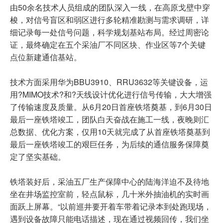
由50余名技术人员组成的团队深入一线，在高原戈壁中穿
梭，对信号盲区和弱区进行多轮精准勘测与需求调研，详
细记录每一处信号问题，科学规划基站布局。经过周密论
证，最终确定在五个采油厂不同区块、作业区等7个关键
点位新建通信基站。
技术方面采用华为BBU3910、RRU3632等关键设备，运
用?MIMO技术?和?天线设计优化进行信号传输，大大增强
了传输速度及质量。从6月20日首座铁塔奠基，到6月30日
最后一座铁塔竣工，团队白天奋战在施工一线，夜晚则汇
总数据、优化方案，仅用10天就完成了从首座铁塔奠基到
最后一座铁塔竣工的艰巨任务，为后续的通信服务保障奠
定了坚实基础。
铁塔装好后，采油五厂生产保障中心的陆海洋迫不及待地
坐在井场监控室前，轻点鼠标，几十米外抽油机的实时画
面跃上屏幕。“以前巡井要开着车带着记录本到处跑现场，
遇到设备故障只能电话描述，现在通过视频回传，我们坐