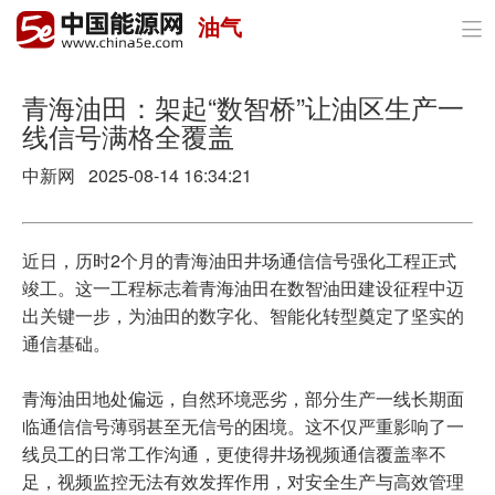
油气

首页
政策与经济
青海油田：架起“数智桥”让油区生产一
线信号满格全覆盖
油气
中新网 2025-08-14 16:34:21
煤炭
电力
近日，历时2个月的青海油田井场通信信号强化工程正式
竣工。这一工程标志着青海油田在数智油田建设征程中迈
新能源
出关键一步，为油田的数字化、智能化转型奠定了坚实的
通信基础。
节能环保
青海油田地处偏远，自然环境恶劣，部分生产一线长期面
分布式能源
临通信信号薄弱甚至无信号的困境。这不仅严重影响了一
线员工的日常工作沟通，更使得井场视频通信覆盖率不
足，视频监控无法有效发挥作用，对安全生产与高效管理