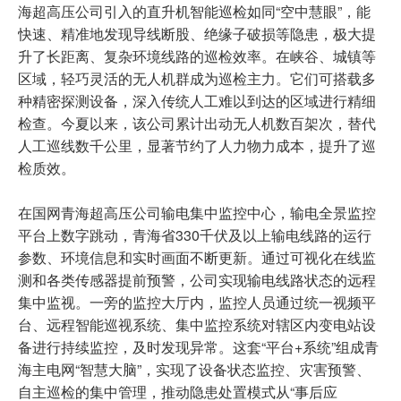
海超高压公司引入的直升机智能巡检如同“空中慧眼”，能
快速、精准地发现导线断股、绝缘子破损等隐患，极大提
升了长距离、复杂环境线路的巡检效率。在峡谷、城镇等
区域，轻巧灵活的无人机群成为巡检主力。它们可搭载多
种精密探测设备，深入传统人工难以到达的区域进行精细
检查。今夏以来，该公司累计出动无人机数百架次，替代
人工巡线数千公里，显著节约了人力物力成本，提升了巡
检质效。
在国网青海超高压公司输电集中监控中心，输电全景监控
平台上数字跳动，青海省330千伏及以上输电线路的运行
参数、环境信息和实时画面不断更新。通过可视化在线监
测和各类传感器提前预警，公司实现输电线路状态的远程
集中监视。一旁的监控大厅内，监控人员通过统一视频平
台、远程智能巡视系统、集中监控系统对辖区内变电站设
备进行持续监控，及时发现异常。这套“平台+系统”组成青
海主电网“智慧大脑”，实现了设备状态监控、灾害预警、
自主巡检的集中管理，推动隐患处置模式从“事后应