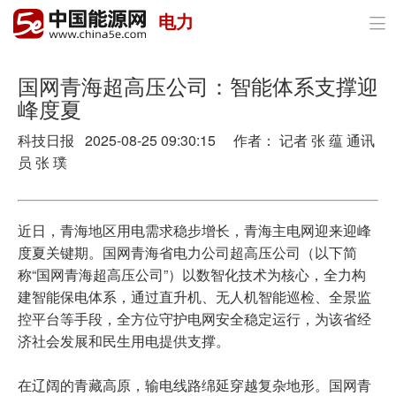
电力

首页
政策与经济
国网青海超高压公司：智能体系支撑迎
峰度夏
油气
科技日报 2025-08-25 09:30:15 作者： 记者 张 蕴 通讯
煤炭
员 张 璞
电力
近日，青海地区用电需求稳步增长，青海主电网迎来迎峰
新能源
度夏关键期。国网青海省电力公司超高压公司（以下简
称“国网青海超高压公司”）以数智化技术为核心，全力构
节能环保
建智能保电体系，通过直升机、无人机智能巡检、全景监
控平台等手段，全方位守护电网安全稳定运行，为该省经
分布式能源
济社会发展和民生用电提供支撑。
在辽阔的青藏高原，输电线路绵延穿越复杂地形。国网青