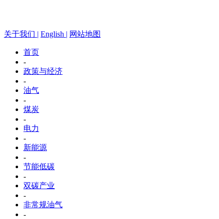
关于我们 |
English |
网站地图
首页
-
政策与经济
-
油气
-
煤炭
-
电力
-
新能源
-
节能低碳
-
双碳产业
-
非常规油气
-