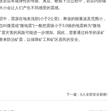
状岩层有规律性的弯曲、离层、断裂下沉过程中，岩层内部储
大小会让人们产生不同感受的震感。
层中，震源在地表浅部(小于2公里)，释放的能量波及范围小，
微震或“微地震”(一般把震级小于3.0级的地震称为“微地
，矿震灾害的风险可能进一步增加。因此，需要通过科学的采矿
警来防治矿震，以保障矿工和矿区居民的安全。
下一篇：6人全部安全获救!