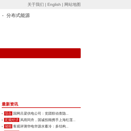
关于我们 |
English |
网站地图
-
分布式能源
最新资讯
综合
国网吕梁供电公司：党团联动查隐...
宏观经济
风雨同舟，国诚投顾携手上海红莲...
储能
客观评测华电华源水蓄冷：多结构...