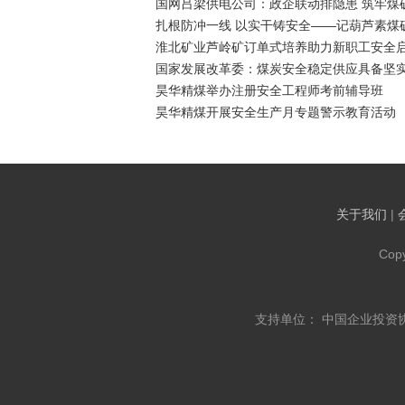
国网吕梁供电公司：政企联动排隐患 筑牢煤矿
扎根防冲一线 以实干铸安全——记葫芦素煤
淮北矿业芦岭矿订单式培养助力新职工安全
国家发展改革委：煤炭安全稳定供应具备坚
昊华精煤举办注册安全工程师考前辅导班
昊华精煤开展安全生产月专题警示教育活动
关于我们
|
Cop
支持单位： 中国企业投资