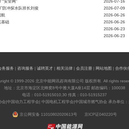
“安全网”
2026-07-16
矿防冲探水队班长刘俊
2026-07-09
启航
2026-06-26
实基础
2026-06-26
2026-06-23
2026-06-23
会务服务
|
咨询服务
|
诚聘英才
|
相关法律
|
会员注册
|
网站地图
|
合作伙
yright © 1999-2026 北京中能网讯咨询有限公司 版权所有. All rights reser
地址：北京市海淀区北蜂窝8号中雅大厦A座14层 邮政编码：100038
电话：010-51915010,30 传真：010-51915237
协会|中国动力工程学会| 中国电机工程学会|中国城市燃气协会 承办单位
京公网安备 11010802020613号
京ICP证040220号