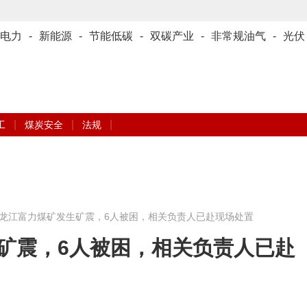
电力
-
新能源
-
节能低碳
-
双碳产业
-
非常规油气
-
光伏
|
|
|
工
煤炭安全
法规
龙江富力煤矿发生矿震，6人被困，相关负责人已赴现场处置
矿震，6人被困，相关负责人已赴