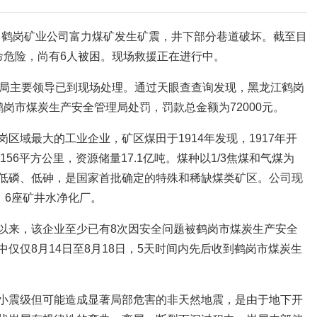
分，鹤岗矿业公司富力煤矿发生矿震，井下部分巷道破坏。截至目
命危险，尚有6人被困。现场救援正在进行中。
理局主要领导已到现场处理。通过天眼查查询发现，黑龙江鹤岗
岗市煤炭生产安全管理局处罚，罚款总金额为72000元。
区域最大的工业企业，矿区煤田于1914年发现，1917年开
156平方公里，资源储量17.1亿吨。煤种以1/3焦煤和气煤为
低磷、低砷，是国家首批确定的特殊和稀缺煤类矿区。公司现
、6座矿井水净化厂。
以来，该企业至少已有8次因安全问题被鹤岗市煤炭生产安全
仅仅8月14日至8月18日，5天时间内先后收到鹤岗市煤炭生
小震级但可能造成显著局部危害的非天然地震，是由于地下开