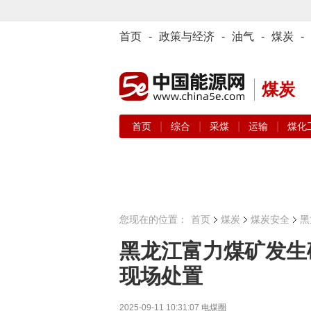
首页
-
政策与经济
-
油气
-
煤炭
-
煤炭
|
|
|
|
首页
综合
采煤
运输
煤化
您现在的位置：
首页
煤炭
煤炭安全
黑
黑龙江富力煤矿发生
现场处置
2025-09-11 10:31:07
电煤圈