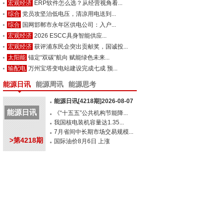
宏观经济
ERP软件怎么选？从经营视角看...
综合
党员攻坚治低电压，清凉用电送到...
综合
国网邯郸市永年区供电公司：入户...
宏观经济
2026 ESCC具身智能供应...
宏观经济
获评浦东民企突出贡献奖，国诚投...
太阳能
锚定“双碳”航向 赋能绿色未来...
输配电
万州宝塔变电站建设完成七成 预...
能源日讯
能源周讯
能源思考
能源日讯[4218期]2026-08-07
能源日讯
《“十五五”公共机构节能降...
我国核电装机容量达1.35...
7月省间中长期市场交易规模...
>第4218期
国际油价8月6日 上涨