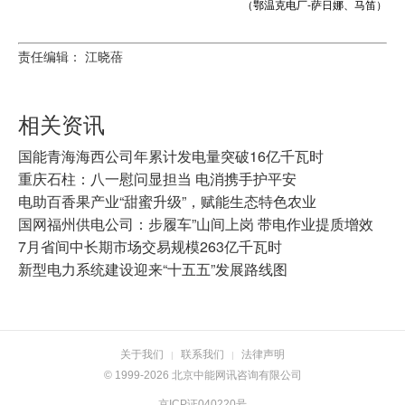
（鄂温克电厂-萨日娜、马笛）
责任编辑： 江晓蓓
相关资讯
国能青海海西公司年累计发电量突破16亿千瓦时
重庆石柱：八一慰问显担当 电消携手护平安
电助百香果产业“甜蜜升级”，赋能生态特色农业
国网福州供电公司：步履车”山间上岗 带电作业提质增效
7月省间中长期市场交易规模263亿千瓦时
新型电力系统建设迎来“十五五”发展路线图
关于我们
联系我们
法律声明
|
|
© 1999-2026 北京中能网讯咨询有限公司
京ICP证040220号