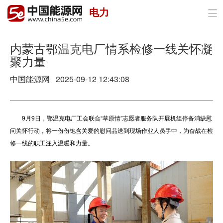
电力

首页
政策与经济
内蒙古鄂温克电厂情系检修一线关怀凝
聚力量
油气
中国能源网
2025-09-12 12:43:08
煤炭
电力
9月9日，鄂温克电厂工会联合“草原情”志愿者服务队开展机组停备消缺慰
问关怀行动，将一份份饱含关爱的慰问品送到现场作业人员手中，为奋战在检
新能源
修一线的职工注入温暖和力量。
节能环保
分布式能源