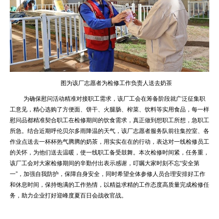
图为该厂志愿者为检修工作负责人送去奶茶
为确保慰问活动精准对接职工需求，该厂工会在筹备阶段就广泛征集职
工意见，精心选购了方便面、饼干、火腿肠、榨菜、饮料等实用食品，每一样
慰问品都精准契合职工在检修期间的饮食需求，真正做到想职工所想，急职工
所急。结合近期呼伦贝尔多雨降温的天气，该厂志愿者服务队前往集控室、各
作业点送去一杯杯热气腾腾的奶茶，用实实在在的行动，表达对一线检修员工
的关怀，为他们送去温暖，使一线职工备受鼓舞。本次检修时间紧，任务重，
该厂工会对大家检修期间的辛勤付出表示感谢，叮嘱大家时刻不忘“安全第
一”，加强自我防护，保障自身安全，同时希望全体参修人员合理安排好工作
和休息时间，保持饱满的工作热情，以精益求精的工作态度高质量完成检修任
务，助力企业打好迎峰度夏百日会战收官战。