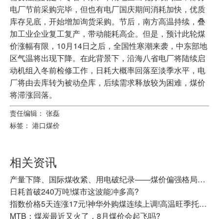
电厂节前采购完毕，但也有电厂国庆期间消耗加快，优质
库存见底，开始增加询货采购。节后，南方高温持续，叠
加工业企业复工复产，带动能耗高企。但是，预计此轮煤
价涨幅有限，10月14日之后，全国性寒潮来袭，中东部地
区气温将出现下降。在此背景下，沿海八省电厂将陆续启
动机组入冬前检修工作，日耗大概率回落至淡季水平，电
厂将由去库转为被动垒库，后续需求释放较为困难，煤价
将滞涨回落。
责任编辑： 张磊
标签：
港口煤价
相关资讯
产量下降、国际煤收紧、用电破纪录——煤价偏强格局还在延续
日耗首破240万吨!煤市这波能冲多高?
指数价格5天连涨17元!神华外购煤连续上调!高温旺季托举，动力煤震荡走强
MTB：煤炭最近又火了，8月煤价会起飞吗?