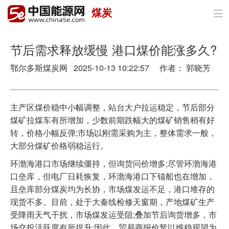
煤炭

首页
政策与经济
节后需求释放缓慢 港口煤价能涨多久?
鄂尔多斯煤炭网 2025-10-13 10:22:57 作者： 郭晓芳
油气
煤炭
主产区煤价稳中小幅调整，站台大户拉运稳定，节后部分
电力
煤矿拉煤车有所增加，少数前期跌幅大的煤矿销售稍有好
转，价格小幅反弹;市场以刚需采购为主，整体需求一般，
新能源
大部分煤矿价格弱稳运行。
节能环保
环渤海港口市场继续僵持，但询货问价增多;尽管环渤海港
口垒库，但电厂日耗恢复，环渤海港口下锚船也在增加，
分布式能源
且垒库部分煤炭均为长协，市场煤发运不足，港口堆存的
现货不多。目前，处于大秦线检修天窗期，产地煤矿生产
受降雨天气干扰，市场煤发运受阻;叠加节后询货增多，市
场交投活跃度有所提升;因此，贸易商报价暂以维稳观望为