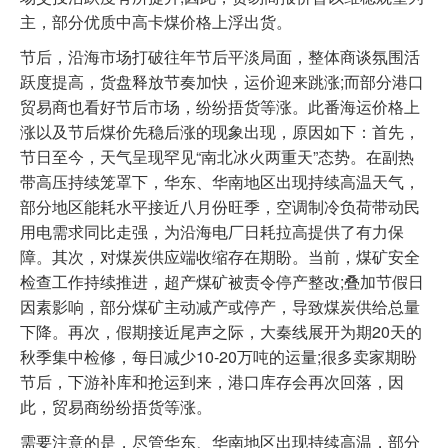
主，部分优质中高卡煤价格上浮出货。
节后，沿海市场打破往年节后平淡局面，整体商谈氛围活
跃度提高，货盘释放节奏加快，运价迎来跳涨;而部分港口
贸易商也看好节后市场，纷纷捂货等涨。此番海运价格上
涨以及节后煤价先稳后涨的现象出现，原因如下：首先，
节日至今，天气呈现罕见“南北冰火两重天”态势。在副热
带高压持续笼罩下，华东、华南地区出现持续高温天气，
部分地区能耗水平接近八月份旺季，空调制冷负荷带动民
用电需求同比走强，为沿海电厂日耗拉高提供了有力保
障。其次，对煤炭供应端收缩存在期盼。当前，煤矿安全
检查工作持续推进，超产煤矿被责令停产整改;叠加节假日
因素影响，部分煤矿主动减产或停产，导致煤炭供给总量
下降。再次，假期接近尾声之际，大秦线展开为期20天的
秋季集中检修，每日减少10-20万吨的运量;很多卖家期盼
节后，下游补库和抢运到来，港口库存会再次回落，因
此，贸易商纷纷捂货等涨。
需要注意的是，尽管华东、华南地区出现持续高温，部分