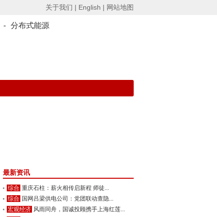
关于我们 |
English |
网站地图
-
分布式能源
最新资讯
综合
重庆石柱：薪火相传启新程 师徒...
综合
国网吕梁供电公司：党团联动查隐...
宏观经济
风雨同舟，国诚投顾携手上海红莲...