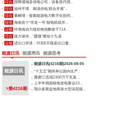
综合
国网浦城县供电公司：设备迭代强...
综合
福州平潭、闽清供电:联合开展“...
综合
董嗣瑾：探索能源电力数字化协同...
核电
海南首个“华龙一号”核电机组并...
运输
环渤海动力煤价格指数收于714...
综合
接力保供，“疆煤”燃动十九省
运输
进出口评述：印尼6月煤炭出口量...
能源日讯
能源周讯
能源思考
能源日讯[4216期]2026-08-05
能源日讯
“十五五”期间单位国内生产...
雅砻江流域2300万千瓦装...
上半年我国核电发电量达23...
>第4216期
鄂尔多斯盆地再添大型深层煤...