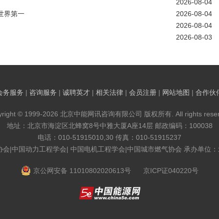
2026-08-04
世界第一
2026-08-04
2026-08-04
2026-08-03
会务服务
|
咨询服务
|
诚聘英才
|
相关法律
|
会员注册
|
网站地图
|
合作伙
yright © 1999-2026 北京中能网讯咨询有限公司 版权所有. All rights reser
地址：北京市海淀区北蜂窝8号中雅大厦A座14层 邮政编码：100038
电话：010-51915010,30 传真：010-51915237
协会|中国动力工程学会| 中国电机工程学会|中国城市燃气协会 承办单位
京公网安备 11010802020613号
京ICP证040220号