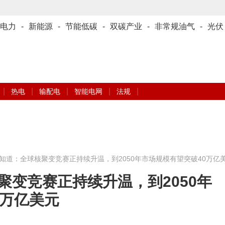
电力
-
新能源
-
节能低碳
-
双碳产业
-
非常规油气
-
光伏
|
|
|
|
|
热电
输配电
智能电网
法规
知道：全球核聚变竞赛正持续升温，到2050年市场规模有望突破40万亿
聚变竞赛正持续升温，到2050年
0万亿美元