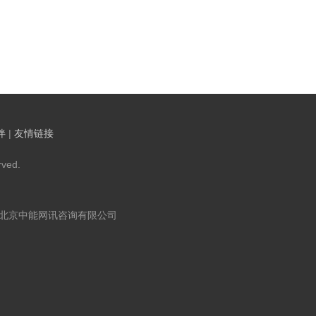
伴
|
友情链接
ved.
：北京中能网讯咨询有限公司