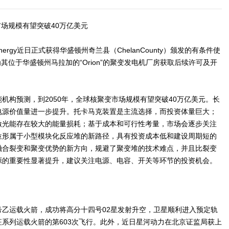
市场规模有望突破40万亿美元
ergy近日正式获得华盛顿州奇兰县（ChelanCounty）颁发的有条件使
CUP），为其位于华盛顿州马拉加的“Orion”的聚变发电机厂房获取后续许可及开
机构预测，到2050年，全球核聚变市场规模有望突破40万亿美元。长
电源价值量进一步提升。托卡马克装置是主流选择，而投资体量巨大；
激光能存在较大的能量损耗；基于成本和可行性考量，市场会逐步关注
位形属于小型模块化反应堆的新路径，具有投资成本低和建设周期短的
融合裂变和聚变优势的新方向，规避了聚变堆的技术难点，并且比裂变
源的重要性显著提升，建议关注电源、电容、开关等环节的投资机会。
乙运载火箭，成功将高分十四号02星发射升空，卫星顺利进入预定轨
系列运载火箭的第603次飞行。此外，近日星河动力在北京证监局获上